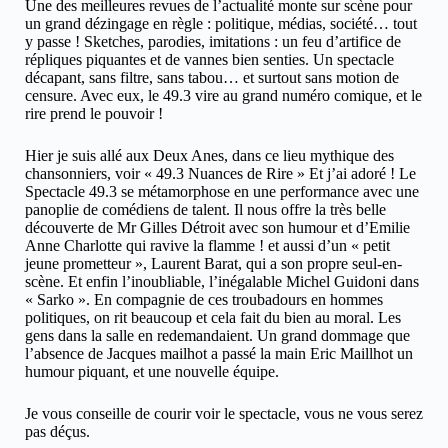
Une des meilleures revues de l’actualité monte sur scène pour
un grand dézingage en règle : politique, médias, société… tout
y passe ! Sketches, parodies, imitations : un feu d’artifice de
répliques piquantes et de vannes bien senties. Un spectacle
décapant, sans filtre, sans tabou… et surtout sans motion de
censure. Avec eux, le 49.3 vire au grand numéro comique, et le
rire prend le pouvoir !
Hier je suis allé aux Deux Anes, dans ce lieu mythique des
chansonniers, voir « 49.3 Nuances de Rire » Et j’ai adoré ! Le
Spectacle 49.3 se métamorphose en une performance avec une
panoplie de comédiens de talent. Il nous offre la très belle
découverte de Mr Gilles Détroit avec son humour et d’Emilie
Anne Charlotte qui ravive la flamme ! et aussi d’un « petit
jeune prometteur », Laurent Barat, qui a son propre seul-en-
scène. Et enfin l’inoubliable, l’inégalable Michel Guidoni dans
« Sarko ». En compagnie de ces troubadours en hommes
politiques, on rit beaucoup et cela fait du bien au moral. Les
gens dans la salle en redemandaient. Un grand dommage que
l’absence de Jacques mailhot a passé la main Eric Maillhot un
humour piquant, et une nouvelle équipe.
Je vous conseille de courir voir le spectacle, vous ne vous serez
pas déçus.