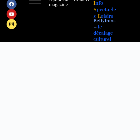
I
nfo
magazine
S
pectacle
s
L
oisirs
Bell7infos
–
le
décalage
culturel