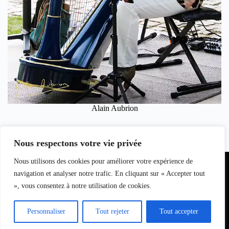
Alain Aubrion
Alain Aubrion, le 2 mai 2025 pour Clicinfospectacles
Crédit Photos : Alain Aubrion
Nous respectons votre vie privée
Partenariat
Nous utilisons des cookies pour améliorer votre expérience de
Equipe du
Contact
I
nfo
magazine
navigation et analyser notre trafic. En cliquant sur « Accepter tout
S
pectacle
», vous consentez à notre utilisation de cookies.
s
L
oisirs
Bell7infos
–
le
Personnaliser
Tout rejeter
Tout accepter
décalage
culturel