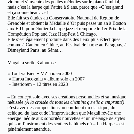
violon et s’invente des petites mélodies sur le piano familial,
mais c’est la harpe qui l’attire à 9 ans, parce que «C’est grand
et ça sonne beau…» !
Elle fait ses études au Conservatoire National de Région de
Grenoble et obtient la Médaille d’Or puis passe un an à Boston
aux E.U. pour étudier la harpe jazz et remporte le 1er Prix de la
Compétition Pop and Jazz HarpFest à Chicago.
Elle s’est également produite dans des lieux plus éclectiques
comme à Canton en Chine, au Festival de harpe au Paraguay, à
Disneyland Paris, au Sénat…
Magali a sortie 3 albums :
« Tout va Bien » MZTrio en 2000
« Harpa Incognita » album solo en 2007
« Interiorem » 12 titres en 2023
– En concert solo avec ses créations personnelles et sa musique
métissée
(À la croisée de tous les chemins qu’elle a emprunté)
c’est avec des compositions au confluent du classique, du
celtique, du jazz et de l’improvisation que Magali révèle une
énergie inédite aux sonorités nouvelles et un mélange de styles
qui sort l’instrument des sentiers habituels où – La Harpe – est
généralement attendue.