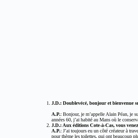
J.D.: Doublevécé, bonjour et bienvenue su
A.P.
: Bonjour, je m’appelle Alain Péan, je su
années 60, j’ai habité au Mans où le conserv
J.D.: Aux éditions Cote-à-Cas, vous venez d
A.P.
: J’ai toujours eu un côté créateur à tra
pour thème les toilettes, qui ont beaucoup plu