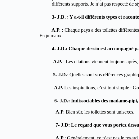
différents supports. Je n’ai pas respecté de sty
3- J.D. : Y a-t-il différents types et racont
A.P. :
Chaque pays a des toilettes différentes,
Esquimaux.
4- J.D.: Chaque dessin est accompagné par un
A.P.
: Les citations viennent toujours après
5- J.D.
: Quelles sont vos références graphi
A.P.
Les inspirations, c’est tout simple : G
6- J.D.: Indissociables des madame-pipi, dir
A.P.
Bien sûr, les toilettes sont unisexes.
7- J.D: Le regard que vous portez dessus a-
A.P.
: Généralement, ce n’est pas le regard