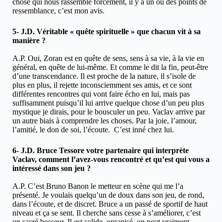
chose qui nous rassemble forcément, il y a un ou des points de
ressemblance, c’est mon avis.
5- J.D. Véritable « quête spirituelle » que chacun vit à sa
manière ?
A.P. Oui, Zoran est en quête de sens, sens à sa vie, à la vie en
général, en quête de lui-même. Et comme le dit la fin, peut-être
d’une transcendance. Il est proche de la nature, il s’isole de
plus en plus, il rejette inconsciemment ses amis, et ce sont
différentes rencontres qui vont faire écho en lui, mais pas
suffisamment puisqu’il lui arrive quelque chose d’un peu plus
mystique je dirais, pour le bousculer un peu. Vaclav arrive par
un autre biais à comprendre les choses. Par la joie, l’amour,
l’amitié, le don de soi, l’écoute. C’est inné chez lui.
6- J.D. Bruce Tessore votre partenaire qui interprète
Vaclav, comment l’avez-vous rencontré et qu’est qui vous a
intéressé dans son jeu ?
A.P. C’est Bruno Banon le metteur en scène qui me l’a
présenté. Je voulais quelqu’un de doux dans son jeu, de rond,
dans l’écoute, et de discret. Bruce a un passé de sportif de haut
niveau et ça se sent. Il cherche sans cesse à s’améliorer, c’est
un sacré bosseur. Il est solide, organisé, on peut vraiment