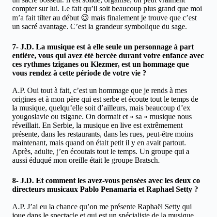
compter sur lui. Le fait qu’il soit beaucoup plus grand que moi
m’a fait tilter au début 😉 mais finalement je trouve que c’est
un sacré avantage. C’est la grandeur symbolique du sage.
7- J.D. La musique est à elle seule un personnage à part
entière, vous qui avez été bercée durant votre enfance avec
ces rythmes tziganes ou Klezmer, est un hommage que
vous rendez à cette période de votre vie ?
A.P. Oui tout à fait, c’est un hommage que je rends à mes
origines et à mon père qui est serbe et écoute tout le temps de
la musique, quelqu’elle soit d’ailleurs, mais beaucoup d’ex
yougoslavie ou tsigane. On dormait et « sa » musique nous
réveillait. En Serbie, la musique en live est extrêmement
présente, dans les restaurants, dans les rues, peut-être moins
maintenant, mais quand on était petit il y en avait partout.
Après, adulte, j’en écoutais tout le temps. Un groupe qui a
aussi éduqué mon oreille était le groupe Bratsch.
8- J.D. Et comment les avez-vous pensées avec les deux co
directeurs musicaux Pablo Penamaria et Raphael Setty ?
A.P. J’ai eu la chance qu’on me présente Raphaël Setty qui
joue dans le spectacle et qui est un spécialiste de la musique