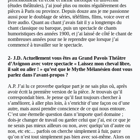
(études théâtrales), j’ai joué plus ou moins régulièrement des
pièces à Paris ou province. Depuis douze ans je me passionne
aussi pour le doublage de séries, téléfilms, films, voice over et
livre audio. Quant au chant j’avais fait il y a longtemps du
chant classique ou baroque, puis un spectacle de chants
humoristiques des années 1900, et j’ai laissé de côté le chant de
nombreuses années pour ne le reprendre que lorsque j’ai
commencé à travailler sur le spectacle.
2- J.D. Actuellement vous êtes au Grand Pavois Théâtre
d’Avignon avec votre spectacle « Laissez mon cheval libre,
il sait ou aller ! » qu’est que le Mythe Mélanésien dont vous
parlez dans l’avant-propos ?
A.P. J’ai lu ce proverbe quelque part je ne sais plus où, après
avoir écrit la première version de la pièce. Je trouvais qu’il
correspondait bien. Je pense qu’il faut toujours chercher à
s’améliorer, à aller plus loin, à s’enrichir d’une façon ou d’une
autre, mais aussi prendre conscience de ce qui nous entoure.
C’est une éternelle question dans n’importe quel domaine ;
dois-je changer de travail ou garder celui que j’ai, est ce que je
ne serais pas mieux ailleurs ou non, avec quelqu’un d’autre ou
non, etc etc… parfois on cherche simplement à fuir, parce
qu’on n’est tout simplement pas bien avec soi-même. Alors on