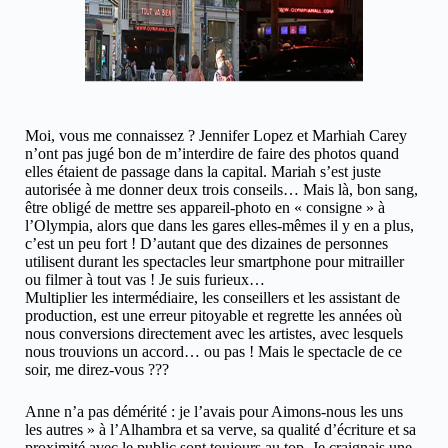
Moi, vous me connaissez ? Jennifer Lopez et Marhiah Carey
n’ont pas jugé bon de m’interdire de faire des photos quand
elles étaient de passage dans la capital. Mariah s’est juste
autorisée à me donner deux trois conseils… Mais là, bon sang,
être obligé de mettre ses appareil-photo en « consigne » à
l’Olympia, alors que dans les gares elles-mêmes il y en a plus,
c’est un peu fort ! D’autant que des dizaines de personnes
utilisent durant les spectacles leur smartphone pour mitrailler
ou filmer à tout vas ! Je suis furieux…
Multiplier les intermédiaire, les conseillers et les assistant de
production, est une erreur pitoyable et regrette les années où
nous conversions directement avec les artistes, avec lesquels
nous trouvions un accord… ou pas ! Mais le spectacle de ce
soir, me direz-vous ???
Anne n’a pas démérité : je l’avais pour Aimons-nous les uns
les autres » à l’Alhambra et sa verve, sa qualité d’écriture et sa
proximité avec le public sont toujours au top. Je craignais une