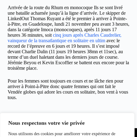
Arrivée de la route du Rhum en monocoque Ils se sont livré
une bataille acharnée jusqu’à la ligne d’arrivée. Le skipper de
LinkedOut Thomas Ruyant a été le premier à arriver à Pointe-
à-Pitre, en Guadeloupe, lundi 21 novembre peu avant 3 heures,
dans la catégorie Imoca (monocoques), après 11 jours 17
heures 36 minutes, soit
cinq jours après Charles Caudrelier,
vainqueur de la transatlantique en solitaire en ultim
avec le
record de l’épreuve en 6 jours et 19 heures. Il s’est imposé
devant Charlie Dalin (11 jours 19 heures 38mn et 11sec), au
terme d’un duel haletant dans les derniers jours de course.
Jérémie Beyou et Kevin Escoffier se battent eux encore pour la
troisième place.
Pour les femmes sont toujours en cours et ne lâche rien pour
arriver à Point-à-Pitre donc quatre femmes qui ont fait le
Vendée globes qui adore les cours en solitaire, bon vent à vous
tous.
Hugues Marcouyau, le 22/11/2022
pour clicinfospectacles
Nous respectons votre vie privée
Partenariat
Nous utilisons des cookies pour améliorer votre expérience de
Equipe du
Contact