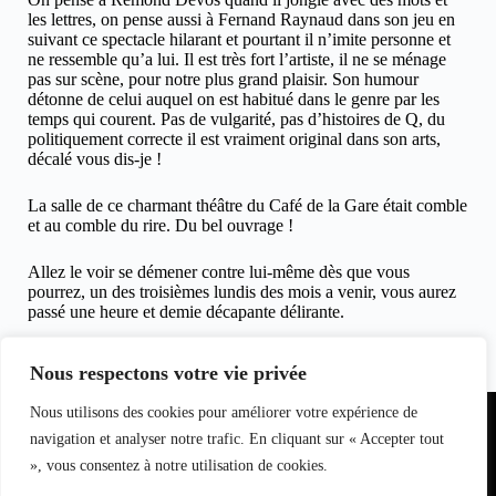
les lettres, on pense aussi à Fernand Raynaud dans son jeu en
suivant ce spectacle hilarant et pourtant il n’imite personne et
ne ressemble qu’a lui. Il est très fort l’artiste, il ne se ménage
pas sur scène, pour notre plus grand plaisir. Son humour
détonne de celui auquel on est habitué dans le genre par les
temps qui courent. Pas de vulgarité, pas d’histoires de Q, du
politiquement correcte il est vraiment original dans son arts,
décalé vous dis-je !
La salle de ce charmant théâtre du Café de la Gare était comble
et au comble du rire. Du bel ouvrage !
Allez le voir se démener contre lui-même dès que vous
pourrez, un des troisièmes lundis des mois a venir, vous aurez
passé une heure et demie décapante délirante.
Claudie Fournier, le 16 mars 2009 pour clicinfospectacles
Nous respectons votre vie privée
Partenariat
Nous utilisons des cookies pour améliorer votre expérience de
Equipe du
Contact
I
nfo
magazine
navigation et analyser notre trafic. En cliquant sur « Accepter tout
S
pectacle
», vous consentez à notre utilisation de cookies.
s
L
oisirs
Bell7infos