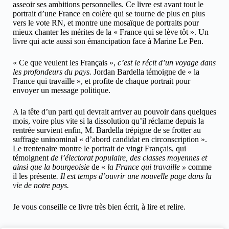
asseoir ses ambitions personnelles. Ce livre est avant tout le
portrait d’une France en colère qui se tourne de plus en plus
vers le vote RN, et montre une mosaïque de portraits pour
mieux chanter les mérites de la « France qui se lève tôt ». Un
livre qui acte aussi son émancipation face à Marine Le Pen.
« Ce que veulent les Français »,
c’est
le récit d’un voyage dans
les profondeurs du pays
.
Jordan Bardella témoigne de « la
France qui travaille », et profite de chaque portrait pour
envoyer un message politique.
A la tête d’un parti qui devrait arriver au pouvoir dans quelques
mois, voire plus vite si la dissolution qu’il réclame depuis la
rentrée survient enfin, M. Bardella trépigne de se frotter au
suffrage uninominal « d’abord candidat en circonscription ».
Le trentenaire montre le portrait de vingt Français, qui
témoignent
de l’électorat populaire, des classes moyennes et
ainsi que la
bourgeoisie
de «
la France qui travaille »
comme
il les présente
.
Il est temps d’ouvrir une nouvelle page dans la
vie de notre pays
.
Je vous conseille ce livre très bien écrit, à lire et relire.