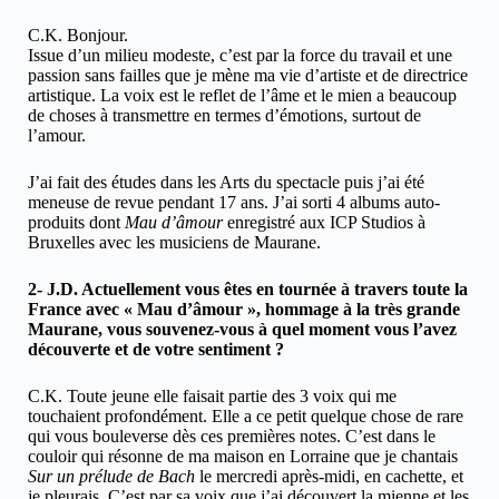
C.K. Bonjour.
Issue d’un milieu modeste, c’est par la force du travail et une
passion sans failles que je mène ma vie d’artiste et de directrice
artistique. La voix est le reflet de l’âme et le mien a beaucoup
de choses à transmettre en termes d’émotions, surtout de
l’amour.
J’ai fait des études dans les Arts du spectacle puis j’ai été
meneuse de revue pendant 17 ans. J’ai sorti 4 albums auto-
produits dont
Mau d’âmour
enregistré aux ICP Studios à
Bruxelles avec les musiciens de Maurane.
2- J.D. Actuellement vous êtes en tournée à travers toute la
France avec « Mau d’âmour », hommage à la très grande
Maurane, vous souvenez-vous à quel moment vous l’avez
découverte et de votre sentiment ?
C.K. Toute jeune elle faisait partie des 3 voix qui me
touchaient profondément. Elle a ce petit quelque chose de rare
qui vous bouleverse dès ces premières notes. C’est dans le
couloir qui résonne de ma maison en Lorraine que je chantais
Sur un prélude de Bach
le mercredi après-midi, en cachette, et
je pleurais. C’est par sa voix que j’ai découvert la mienne et les