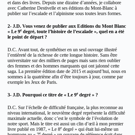
et dans des livres. Depuis une dizaine d’années, je collabore
avec Catherine Destivelle et ses éditions du Mont-Blanc à
publier sur l’escalade et l’alpinisme sous toutes leurs formes.
2- J.D. Vous venez de publier aux Editions du Mont Blanc
e
« Le 9
degré, toute l’histoire de l’escalade », quel en a été
le point de départ ?
D.C. Avant tout, de synthétiser en un seul ouvrage illustré
l’entièreté de la richesse de cette longue histoire. Sans être
universitaire sur des milliers de pages mais sans rien oublier
des femmes et des hommes marquants qui ont jalonné cette
saga. La première édition date de 2015 et aujourd’hui, nous en
sommes à la quatrième afin d’être toujours à jour, comme par
exemple les Jeux de Paris.
e
3- J.D. Pourquoi ce titre de « Le 9
degré » ?
D.C. Sur l’échelle de difficulté française, la plus reconnue au
niveau international, le neuvième degré représente la difficulté
maximale actuelle, donc c’est le symbole de l’évolution de
notre sport. Mais le titre est aussi un clin d’œil à mon premier
e
livre publié en 1987, « Le 8
degré » qui était lui-même un
e
hommage au « 7
degré » un ouvrage de référence écrit dans