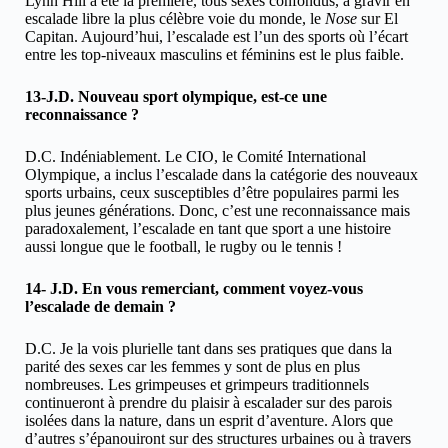
Lynn Hill a été la première, tous sexes confondus, à gravir en
escalade libre la plus célèbre voie du monde, le
Nose
sur El
Capitan. Aujourd’hui, l’escalade est l’un des sports où l’écart
entre les top-niveaux masculins et féminins est le plus faible.
13-J.D. Nouveau sport olympique, est-ce une
reconnaissance ?
D.C. Indéniablement. Le CIO, le Comité International
Olympique, a inclus l’escalade dans la catégorie des nouveaux
sports urbains, ceux susceptibles d’être populaires parmi les
plus jeunes générations. Donc, c’est une reconnaissance mais
paradoxalement, l’escalade en tant que sport a une histoire
aussi longue que le football, le rugby ou le tennis !
14- J.D. En vous remerciant, comment voyez-vous
l’escalade de demain ?
D.C. Je la vois plurielle tant dans ses pratiques que dans la
parité des sexes car les femmes y sont de plus en plus
nombreuses. Les grimpeuses et grimpeurs traditionnels
continueront à prendre du plaisir à escalader sur des parois
isolées dans la nature, dans un esprit d’aventure. Alors que
d’autres s’épanouiront sur des structures urbaines ou à travers