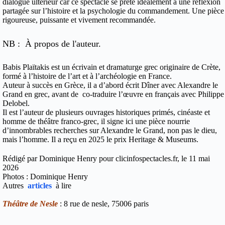
dialogue ultér
ieur car
ce spectacle se prête idéalement à une réflexion
partagée sur l’histoire et la psychologie du commandement. Une pièce
rigoureuse, puissante et vivement recommandée.
NB : À propos de l'auteur.
Babis
Plaïtakis
est un écrivain et dramaturge grec originaire de Crète,
formé à l’histoire de l’art et à l’archéologie en France
.
Auteur à succès en Grèce, il a d’abord écrit Dîner avec Alexandre le
Grand en grec, avant de
co
-traduire l’œuvre en français avec Philippe
Delobel.
Il est l’auteur de plusieurs ouvrages historiques primés, cinéaste et
homme de théâtre franco-grec, il signe ici une pièce nourrie
d’innombrables recherches sur Alexandre le Grand, non pas le dieu,
mais l’homme. Il a reçu en 2025 le prix Heritage & Museums.
Rédigé par Dominique Henry pour clicinfospectacles.fr, le 11 mai
2026
Photos : Dominique Henry
Autres
articles
à lire
Théâtre de Nesle
: 8 rue de nesle, 75006 paris