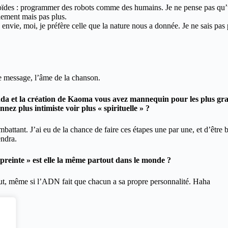
oïdes : programmer des robots comme des humains. Je ne pense pas qu’u
llement mais pas plus.
 envie, moi, je préfère celle que la nature nous a donnée. Je ne sais pas 
e message, l’âme de la chanson.
nda et la création de Kaoma vous avez mannequin pour les plus gran
ez plus intimiste voir plus « spirituelle » ?
combattant. J’ai eu de la chance de faire ces étapes une par une, et d’être
endra.
preinte » est elle la même partout dans le monde ?
out, même si l’ADN fait que chacun a sa propre personnalité. Haha