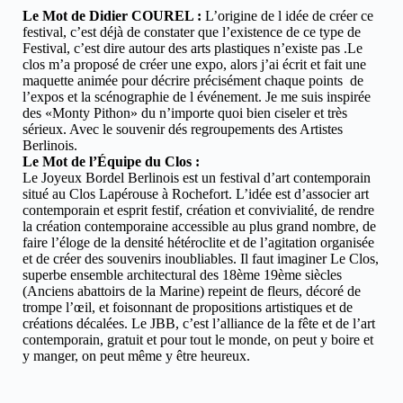
Le Mot de Didier COUREL :
L’origine de l idée de créer ce
festival, c’est déjà de constater que l’existence de ce type de
Festival, c’est dire autour des arts plastiques n’existe pas .Le
clos m’a proposé de créer une expo, alors j’ai écrit et fait une
maquette animée pour décrire précisément chaque points de
l’expos et la scénographie de l événement. Je me suis inspirée
des «Monty Pithon» du n’importe quoi bien ciseler et très
sérieux. Avec le souvenir dés regroupements des Artistes
Berlinois.
Le Mot de l’Équipe du Clos :
Le Joyeux Bordel Berlinois est un festival d’art contemporain
situé au Clos Lapérouse à Rochefort. L’idée est d’associer art
contemporain et esprit festif, création et convivialité, de rendre
la création contemporaine accessible au plus grand nombre, de
faire l’éloge de la densité hétéroclite et de l’agitation organisée
et de créer des souvenirs inoubliables. Il faut imaginer Le Clos,
superbe ensemble architectural des 18ème 19ème siècles
(Anciens abattoirs de la Marine) repeint de fleurs, décoré de
trompe l’œil, et foisonnant de propositions artistiques et de
créations décalées. Le JBB, c’est l’alliance de la fête et de l’art
contemporain, gratuit et pour tout le monde, on peut y boire et
y manger, on peut même y être heureux.