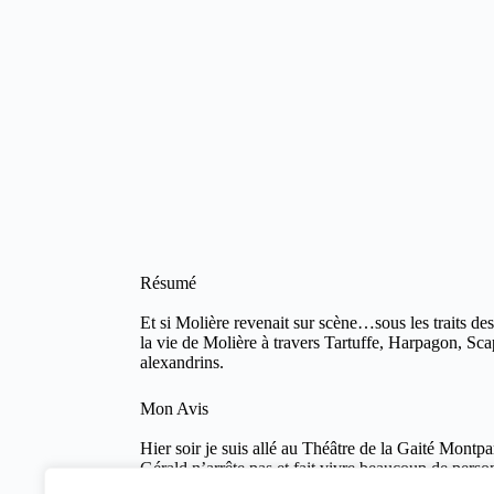
Résumé
Et si Molière revenait sur scène…sous les traits de
la vie de Molière à travers Tartuffe, Harpagon, Sca
alexandrins.
Mon Avis
Hier soir je suis allé au Théâtre de la Gaité Montp
Gérald n’arrête pas et fait vivre beaucoup de person
déclamés, voire chantés, tous interprétés par l’humor