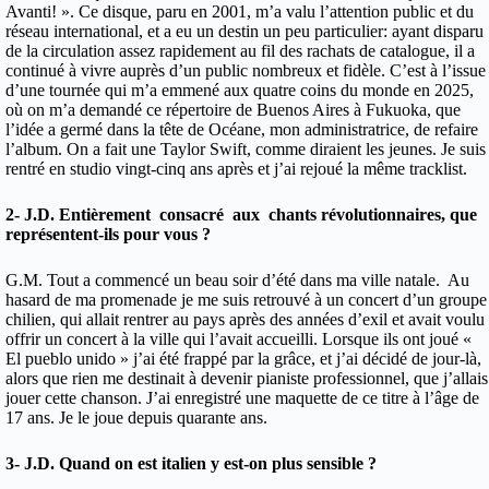
Avanti! ». Ce disque, paru en 2001, m’a valu l’attention public et du
réseau international, et a eu un destin un peu particulier: ayant disparu
de la circulation assez rapidement au fil des rachats de catalogue, il a
continué à vivre auprès d’un public nombreux et fidèle. C’est à l’issue
d’une tournée qui m’a emmené aux quatre coins du monde en 2025,
où on m’a demandé ce répertoire de Buenos Aires à Fukuoka, que
l’idée a germé dans la tête de Océane, mon administratrice, de refaire
l’album. On a fait une Taylor Swift, comme diraient les jeunes. Je suis
rentré en studio vingt-cinq ans après et j’ai rejoué la même tracklist.
2- J.D. Entièrement consacré aux chants révolutionnaires, que
représentent-ils pour vous ?
G.M. Tout a commencé un beau soir d’été dans ma ville natale. Au
hasard de ma promenade je me suis retrouvé à un concert d’un groupe
chilien, qui allait rentrer au pays après des années d’exil et avait voulu
offrir un concert à la ville qui l’avait accueilli. Lorsque ils ont joué «
El pueblo unido » j’ai été frappé par la grâce, et j’ai décidé de jour-là,
alors que rien me destinait à devenir pianiste professionnel, que j’allais
jouer cette chanson. J’ai enregistré une maquette de ce titre à l’âge de
17 ans. Je le joue depuis quarante ans.
3- J.D. Quand on est italien y est-on plus sensible ?