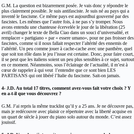
G.M. La question est bizarrement posée. Je vais donc y répondre le
plus clairement possible. Je suis antifasciste. Je suis né au pays qui a
inventé le fascisme. Ce même pays est aujourdhui gouverné par des
fascistes. Les mêmes que l’autre fois, à ne pas s’y tromper. Nous
avons entendu une chanteuse écervelée le jour de la libération (25
avril) changer le texte de Bella Ciao dans un souci d’universalité, et
remplacer « partigiano » par « essere umano», pour ne pas froisser des
fascistes, comme si il nous fallait respecter l’altérité des ennemis de
l’altérité. Un peu comme jouer à cache-cache avec une panthère, quel
que soit ton rôle dans le jeu l’issue est certaine. Donc, pour faire court,
il se peut que les italiens soient un peu plus sensibles à ce sujet, surtout
en ce moment. Néanmoins, sous l’éclairage de l’actualité, il m’est à
cœur de rappeler à qui veut l’entendre que ce sont bien LES
PARTISANS qui ont libéré l’Italie du fascisme. Sait-on jamais.
4- J.D. Au total 17 titres, comment avez-vous fait votre choix ? Y
en a-t-il que vous découvrez ?
G.M. J’ai repris la même tracklist qu’il y a 25 ans. Je ne découvre pas,
mais je redécouvre avec plaisir ce répertoire avec la liberté acquise en
un quart de siècle à jouer du piano solo autour du monde. C’est assez
jouissif.