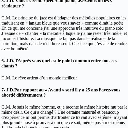
5- J.D. Vous les réinterprétez au piano, avez-vous du les y
réadapter ?
G.M. Le principe du jazz est d’adapter des mélodies populaires en les
traduisant en « langue bleue que vous savez » comme dirait le poète.
En ce qui me concerne j’ai une approche très intuitive du piano solo.
J’essaie de « chanter » la mélodie à laquelle j’aime rester très fidèle, et
raconter l’histoire. La musique ne fait pas dans le réalisme de la
narration, mais dans le réel du ressenti. C’est ce que j’essaie de rendre
avec honnêteté.
6- J.D. D’après vous quel est le point commun entre tous ces
chants ?
G.M. Le rêve ardent d’un monde meilleur.
7- J.D.Par rapport au « Avanti » sorti il y a 25 ans l’avez-vous
abordé différemment ?
G.M. Je suis le même homme, et je raconte la même histoire mu par le
même désir. Ce qui a changé ? Une certaine maturité et beaucoup
d’expérience m’ont permis d’affronter ce travail avec sérénité, n’ayant
plus grand chose à prouver à qui que ce soit, même pas à moi-même.
J’ai bouclé la boucle en quelque sorte.