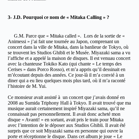
3- J.D. Pourquoi ce nom de « Mitaka Calling » ?
G.M. Parce que « Mitaka called ». Lors de la sortie de «
Animessi » j’ai fait une tournée au Japon, comprenant un
concert dans la ville de Mitaka, dans la banlieue de Tokyo, où
se trouvent les Studios Ghibli et le Musée. Miyazaki sama a vu
l’affiche et a appelé la maison de disques. Il est venuau concert
avec la chanteuse Tokiko Kato (qui chante « Le temps des
Cerises » dans Porco Rosso), et m’a appris qu’il dessinait en
m’écoutant depuis des années. Ce jour-là il m’a convié à un
diner qui a eu lieu quelques mois plus tard, où il m’a raconté
l’histoire de M. Yui.
Ce monsieur avait assisté à un concert que j’avais donné en
2008 au Sumida Triphony Hall à Tokyo. Il avait trouvé que ma
musique aurait certainement inspiré Miyazaki sama, qu’il ne
connaissait pas personnellement. Il avait donc acheté mon
disque « Avanti! » en sortant, avait pris le train pour Mitaka
avec l’intention de le déposer aux Studios Ghibli. Il avait été
surpris que ce soit Miyazaki sama en personne qui ouvre la
porte et réceptionne le disque. Dans cet album je joue « Le