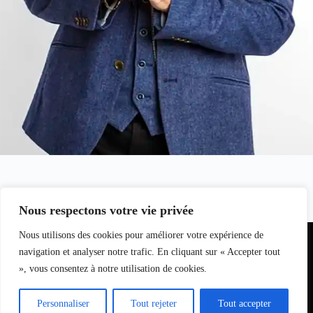
Propos rapporté par Jean Davy, le 24 février 2026 pour
clicinfospectacles.fr
Nous respectons votre vie privée
Partenariat
Nous utilisons des cookies pour améliorer votre expérience de
Equipe du
Contact
I
nfo
magazine
navigation et analyser notre trafic. En cliquant sur « Accepter tout
S
pectacle
», vous consentez à notre utilisation de cookies.
s
L
oisirs
Bell7infos
–
le
Personnaliser
Tout rejeter
Tout accepter