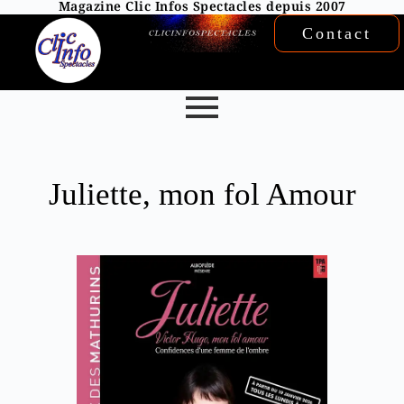
Magazine Clic Infos Spectacles depuis 2007
Contact
Juliette, mon fol Amour