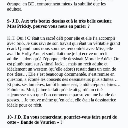
étrange, en BD, comprennent mieux la subtilité que les
adultes).
9- J.D. Aux très beaux dessins et à la très belle couleur,
Miss Prickly, pouvez-vous nous en parler ?
K.T. Oui ! C’était un sacré défi pour elle et elle l’a accompli
avec brio. Je suis ravi de son travail qui était un véritable grand
écart. Quand nous nous sommes rencontrés avec Miss, elle
avait lu Holly Ann et souhaitait que je lui écrive un récit
adulte… alors qu’à l’époque, elle dessinait Mortelle Adèle. On
est plutôt parti sur Animal Jack… mais un récit adulte et
idéalement un western (qu’elle adore) restait dans un coin de
nos têtes… Elle s’est beaucoup documentée, s’est remise en
question, a écouté les conseils des dessinateurs plus adultes…
Et puis, ses lumières, tantôt lumineuses, tantôt crépusculaires…
Fabuleux. Moi, j’aime le fait qu’elle ait gardé un côté
« jeunesse » vu que l’on commence par suivre une bande de
gosses… Je trouve même qu’en cela, elle était la dessinatrice
idéale pour ce récit.
10- J.D. En vous remerciant, pourriez-vous faire parti de
cette « Bande de Vaurien » ?