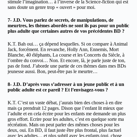
stimule l’imagination… à l’inverse de la Science-fiction qui est
sans doute un genre trop « ouvert » pour moi.
7- J.D. Vous parlez de secrets, de manipulations, de
meurtres, les thèmes abordés ne sont ils pas pour un public
plus adulte que certaines autres de vos précédentes BD ?
K.T. Bah oui… ça dépend lesquelles. Si on compare à Animal
Jack, forcément. En revanche, Holly Ann, Ennemis, Mort
Blanche, 40 éléphants, La course et les Concerts du Siècle, à
l’ombre du convoi… Non. Et encore, là, je parle juste de ton,
pas de fond. J’aborde une partie de ces thèmes dans mes BDs
jeunesse aussi. Bon, peut-être pas le meurtre…
8- J.D. D’après vous s’adresser à un jeune public et à un
public adulte est ce pareil ? Et l’envisagez-vous ?
K.T. C’est un vaste débat, j’aurais bien des choses à en dire
mais ça prendrait 12 pages. Dison que l’enfant lit mieux que
l’adulte et en cela écrire pour les enfants me demande un plus
gros effort. Ecrire pour les adultes, c’est en quelque sorte ma
récréation. Mais on peut parler des mêmes choses pour les
deux, oui. En BD, il faut juste être plus frontal, plus factuel
avec les adultes… et plus subtil avec les enfants (qui, chose