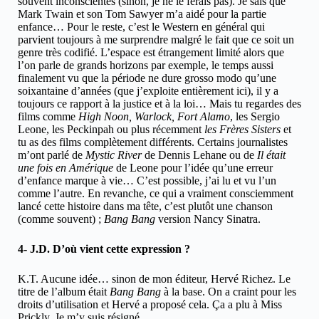
souvent inconscientes (sinon, je ne le ferais pas). Je sais que
Mark Twain et son Tom Sawyer m’a aidé pour la partie
enfance… Pour le reste, c’est le Western en général qui
parvient toujours à me surprendre malgré le fait que ce soit un
genre très codifié. L’espace est étrangement limité alors que
l’on parle de grands horizons par exemple, le temps aussi
finalement vu que la période ne dure grosso modo qu’une
soixantaine d’années (que j’exploite entièrement ici), il y a
toujours ce rapport à la justice et à la loi… Mais tu regardes des
films comme
High Noon, Warlock, Fort Alamo
, les Sergio
Leone, les Peckinpah ou plus récemment
les Frères Sisters
et
tu as des films complètement différents. Certains journalistes
m’ont parlé de
Mystic River
de Dennis Lehane ou de
Il était
une fois en Amérique
de Leone pour l’idée qu’une erreur
d’enfance marque à vie… C’est possible, j’ai lu et vu l’un
comme l’autre. En revanche, ce qui a vraiment consciemment
lancé cette histoire dans ma tête, c’est plutôt une chanson
(comme souvent) ;
Bang Bang
version Nancy Sinatra.
4- J.D. D’où vient cette expression ?
K.T. Aucune idée… sinon de mon éditeur, Hervé Richez. Le
titre de l’album était
Bang Bang
à la base. On a craint pour les
droits d’utilisation et Hervé a proposé cela. Ça a plu à Miss
Prickly. Je m’y suis résigné.