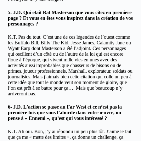
5- J.D. Qui était Bat Masterson que vous citez en première
page ? Et vous en êtes vous inspirez dans la création de vos
personnages ?
K.T. Pas du tout. C’est une de ces légendes de l’ouest comme
les Buffalo Bill, Billy The Kid, Jesse James, Calamity Jane ou
Wyatt Earp dont Masterson a été l’adjoint. Ces personnages
qui oscillent d’un côté ou de l’autre de la loi qui est encore
floue à l’époque, qui vivent mille vies en unes avec des
activités aussi improbables que chasseurs de bisons ou de
primes, joueur professionnels, Marshall, explorateur, soldats ou
journalistes. Mais j’aimais bien cette citation qui colle un peu à
cette idée que tout le monde veut son moment de gloire, que
l’on est prêt à se battre pour ça…. Mais que beaucoup n’y
arriveront pas.
6- J.D. L’action se passe au Far West et ce n’est pas la
première fois que vous l’abordé dans votre œuvre, on
pense à « Ennemi », qu’est qui vous intéressé ?
K.T. Ah oui. Bon, j’y ai répondu un peu plus tôt. J’aime le fait
que ça me « mette des limites », ça donne un challenge, ça