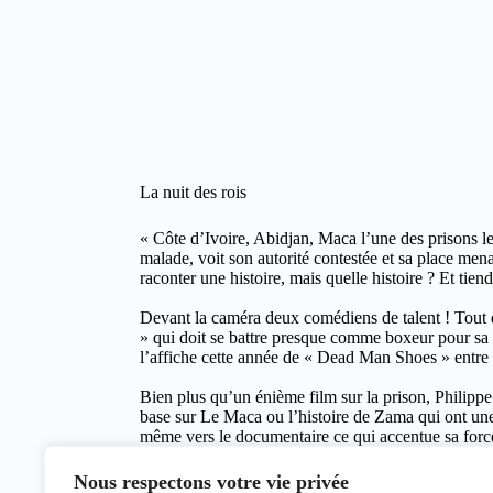
La nuit des rois
« Côte d’Ivoire, Abidjan, Maca l’une des prisons l
malade, voit son autorité contestée et sa place menac
raconter une histoire, mais quelle histoire ? Et tiendr
Devant la caméra deux comédiens de talent ! Tout d
» qui doit se battre presque comme boxeur pour sa v
l’affiche cette année de « Dead Man Shoes » entre 
Bien plus qu’un énième film sur la prison, Philippe
base sur Le Maca ou l’histoire de Zama qui ont une 
même vers le documentaire ce qui accentue sa force,
Présenté dans de nombreux festivals et primé dont
Nous respectons votre vie privée