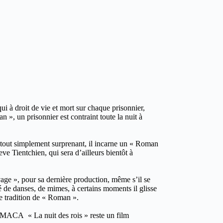
i à droit de vie et mort sur chaque prisonnier,
n », un prisonnier est contraint toute la nuit à
t tout simplement surprenant, il incarne un « Roman
ve Tientchien, qui sera d’ailleurs bientôt à
vage », pour sa dernière production, même s’il se
é de danses, de mimes, à certains moments il glisse
te tradition de « Roman ».
e MACA « La nuit des rois » reste un film