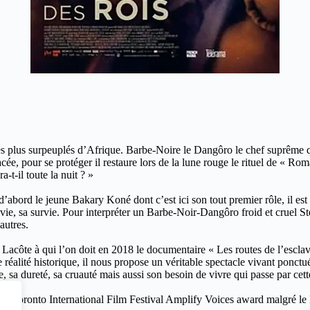
es plus surpeuplés d’Afrique. Barbe-Noire le Dangôro le chef suprême qu
ée, pour se protéger il restaure lors de la lune rouge le rituel de « Roma
a-t-il toute la nuit ? »
’abord le jeune Bakary Koné dont c’est ici son tout premier rôle, il es
ie, sa survie. Pour interpréter un Barbe-Noir-Dangôro froid et cruel Ste
autres.
 Lacôte à qui l’on doit en 2018 le documentaire « Les routes de l’escla
réalité historique, il nous propose un véritable spectacle vivant ponctu
 sa dureté, sa cruauté mais aussi son besoin de vivre qui passe par cet
 au Toronto International Film Festival Amplify Voices award malgré l