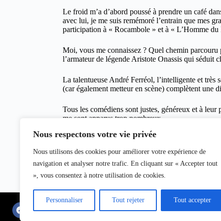
Le froid m’a d’abord poussé à prendre un café dan
avec lui, je me suis remémoré l’entrain que mes gra
participation à « Rocambole » et à « L’Homme du Pic
Moi, vous me connaissez ? Quel chemin parcouru pou
l’armateur de légende Aristote Onassis qui séduit ch
La talentueuse André Ferréol, l’intelligente et trè
(car également metteur en scène) complètent une dis
Tous les comédiens sont justes, généreux et à leur 
me sont apparus trop nombreux.
Nous respectons votre vie privée
Mais la vie légendaire de Maria Callas est résumée 
justifie que je vous incite à le voir sans aucune ret
Nous utilisons des cookies pour améliorer votre expérience de
navigation et analyser notre trafic. En cliquant sur « Accepter tout
S.O. Balnerd, le 24 janvier 2013
», vous consentez à notre utilisation de cookies.
pour clicinfospectacles
Personnaliser
Tout rejeter
Tout accepter
Mentions légales
Equipe du magazine