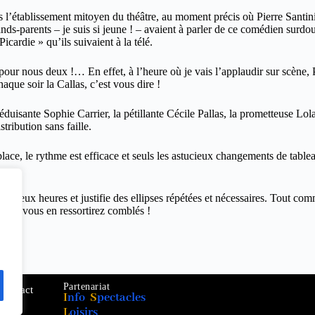
s l’établissement mitoyen du théâtre, au moment précis où Pierre Santi
nds-parents – je suis si jeune ! – avaient à parler de ce comédien surdo
ardie » qu’ils suivaient à la télé.
r nous deux !… En effet, à l’heure où je vais l’applaudir sur scène, Pi
aque soir la Callas, c’est vous dire !
s séduisante Sophie Carrier, la pétillante Cécile Pallas, la prometteus
tribution sans faille.
place, le rythme est efficace et seuls les astucieux changements de tabl
en deux heures et justifie des ellipses répétées et nécessaires. Tout com
enue : vous en ressortirez comblés !
Partenariat
Contact
I
nfo
S
pectacles
L
oisirs