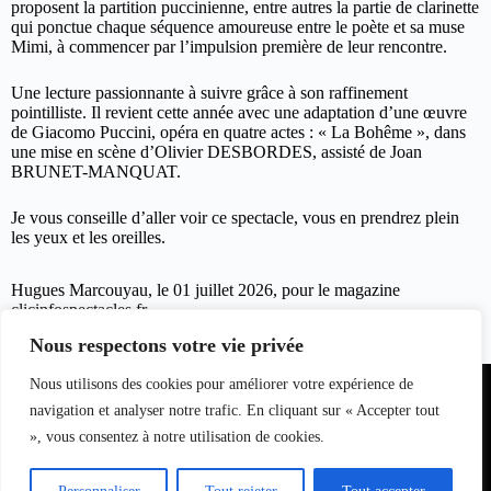
proposent la partition puccinienne, entre autres la partie de clarinette
qui ponctue chaque séquence amoureuse entre le poète et sa muse
Mimi, à commencer par l’impulsion première de leur rencontre.
Une lecture passionnante à suivre grâce à son raffinement
pointilliste. Il revient cette année avec une adaptation d’une œuvre
de Giacomo Puccini, opéra en quatre actes : « La Bohême », dans
une mise en scène d’Olivier DESBORDES, assisté de Joan
BRUNET-MANQUAT.
Je vous conseille d’aller voir ce spectacle, vous en prendrez plein
les yeux et les oreilles.
Hugues Marcouyau, le 01 juillet 2026, pour le magazine
clicinfospectacles.fr
Nous respectons votre vie privée
Partenariat
Nous utilisons des cookies pour améliorer votre expérience de
Equipe du
Contact
I
nfo
magazine
navigation et analyser notre trafic. En cliquant sur « Accepter tout
S
pectacle
», vous consentez à notre utilisation de cookies.
s
L
oisirs
Bell7infos
–
le