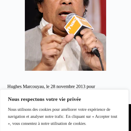
Hughes Marcouyau, le 28 novembre 2013 pour
clicinfospectacles
Crédit photo : Hugues. Marcouyau
Nous respectons votre vie privée
Partenariat
Nous utilisons des cookies pour améliorer votre expérience de
Equipe du
Contact
I
nfo
magazine
navigation et analyser notre trafic. En cliquant sur « Accepter tout
S
pectacle
», vous consentez à notre utilisation de cookies.
s
L
oisirs
Bell7infos