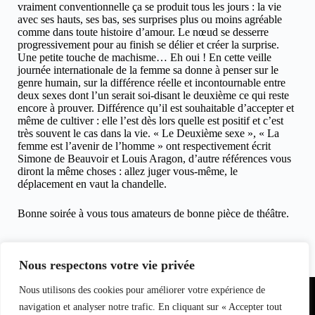
vraiment conventionnelle ça se produit tous les jours : la vie
avec ses hauts, ses bas, ses surprises plus ou moins agréable
comme dans toute histoire d’amour. Le nœud se desserre
progressivement pour au finish se délier et créer la surprise.
Une petite touche de machisme… Eh oui ! En cette veille
journée internationale de la femme sa donne à penser sur le
genre humain, sur la différence réelle et incontournable entre
deux sexes dont l’un serait soi-disant le deuxième ce qui reste
encore à prouver. Différence qu’il est souhaitable d’accepter et
même de cultiver : elle l’est dès lors quelle est positif et c’est
très souvent le cas dans la vie. « Le Deuxième sexe », « La
femme est l’avenir de l’homme » ont respectivement écrit
Simone de Beauvoir et Louis Aragon, d’autre références vous
diront la même choses : allez juger vous-même, le
déplacement en vaut la chandelle.
Bonne soirée à vous tous amateurs de bonne pièce de théâtre.
Claudie Fournier, le 7 mars 2007 pour clicinfospectacles
Crédit photos Hughes Marcouyau
Nous respectons votre vie privée
Partenariat
Nous utilisons des cookies pour améliorer votre expérience de
Equipe du
Contact
I
nfo
magazine
navigation et analyser notre trafic. En cliquant sur « Accepter tout