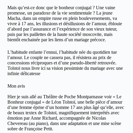
Mais qu’est-ce donc que le bonheur conjugal ? Une vaine
promesse, un paradoxe de la vie sentimentale ? La jeune
Macha, dans un empire russe en plein bouleversements, va
vivre à 17 ans, les illusions et désillusions de l’amour, éblouie
d’abord par l’assurance et l’expérience de son vieux tuteur,
puis par les paillettes de la haute société moscovite, mais
bientôt enchainée par les liens d’un mariage précoce.
L’habitude enfante l’ennui, l’habitude née du quotidien tue
l’amour. Le couple ne cassera pas, il résistera au prix de
concessions réciproques et d’une pseudo-liberté retrouvée.
Tolstoï nous livre ici sa vision pessimiste du mariage avec une
infinie délicatesse
Mon avis
Hier je suis allé au Théâtre de Poche Montparnasse voir « Le
Bonheur conjugal » de Léon Tolstoï, une belle pièce d’amour
d’une femme éprise d’un homme 17 ans plus âgé qu’elle, avec
de beaux textex de Tolstoï, magnifiquement interprétés avec
émotion par Anne Richard, accompagnée de Nicolas
Chevereau (au piano), dans une adaptation et une mise scène
sobre de Françoise Petit.