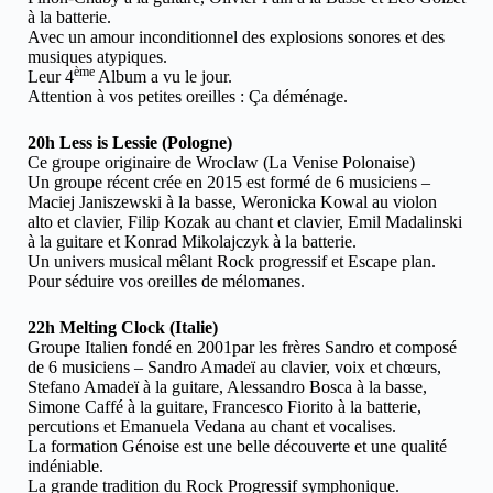
à la batterie.
Avec un amour inconditionnel des explosions sonores et des
musiques atypiques.
ème
Leur 4
Album a vu le jour.
Attention à vos petites oreilles : Ça déménage.
20h Less is Lessie (Pologne)
Ce groupe originaire de Wroclaw (La Venise Polonaise)
Un groupe récent crée en 2015 est formé de 6 musiciens –
Maciej Janiszewski à la basse, Weronicka Kowal au violon
alto et clavier, Filip Kozak au chant et clavier, Emil Madalinski
à la guitare et Konrad Mikolajczyk à la batterie.
Un univers musical mêlant Rock progressif et Escape plan.
Pour séduire vos oreilles de mélomanes.
22h Melting Clock (Italie)
Groupe Italien fondé en 2001par les frères Sandro et composé
de 6 musiciens – Sandro Amadeï au clavier, voix et chœurs,
Stefano Amadeï à la guitare, Alessandro Bosca à la basse,
Simone Caffé à la guitare, Francesco Fiorito à la batterie,
percutions et Emanuela Vedana au chant et vocalises.
La formation Génoise est une belle découverte et une qualité
indéniable.
La grande tradition du Rock Progressif symphonique.