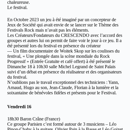
chaleureuse.
Le festival.
En Octobre 2023 un jeu à été imaginé par un concepteur de
Jeux de Société qui avait envie de se lancer sur le Thème des
Festivals Rock mais n’avait pas les éléments.
Les Créateurs/Fondateurs du CRESCENDO avec l’accord des
groupes et autres lui on permit de faire voir le jour à ce jeu. Il a
été présenté lors du festival en présence du créateur
— Un film documentaire de Woitek Skop sur les coulisses du
festival, « Une plongée dans la scène mondiale du Rock
Progressif » (Entrée Gratuite et café offert) à été présenté le
Dimanche 18 à 10h30 salle Michel Legrand de Saint Palais
suivi d’un débat en présence du réalisateur et des organisateurs
du festival.
N’oublions pas le travail exceptionnel des techniciens : Yann,
Arnaud, Hugo au son, Jean-Claude, Florian à la lumière et la
soixantaine de bénévoles fidèles et présents pour le Festival.
Vendredi 16
18h30 Baron Crâne (France)
Ce groupe Parisien c’est formé autour de 3 musiciens – Léo
Pinon-Chaby à la guitare, Olivier Pain à la Basse et Léo Goizet