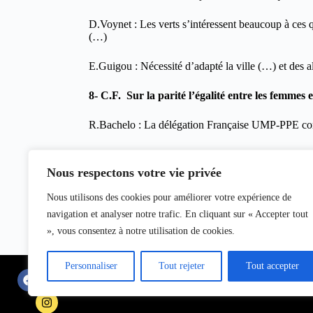
D.Voynet : Les verts s’intéressent beaucoup à ces q
(…)
E.Guigou : Nécessité d’adapté la ville (…) et des
8- C.F. Sur la parité l’égalité entre les femmes
R.Bachelo : La délégation Française UMP-PPE co
Le Pen : On n’a rien à proposer de plus aux femmes
Nous respectons votre vie privée
D.Voynet : Dans une société démocratique on ne de
Nous utilisons des cookies pour améliorer votre expérience de
E.Guigou : Il faudrait (…) que la société ne soit é
navigation et analyser notre trafic. En cliquant sur « Accepter tout
», vous consentez à notre utilisation de cookies.
Propos rapporté par Claudie Fournier & Hugues Marcou
Crédit photos : Hugues Marcouyau
Personnaliser
Tout rejeter
Tout accepter
Mentions légales
Equipe du magazine