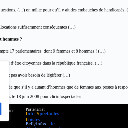
uestions, (…) on milite pour qu’il y ait des embauches de handicapés. (…
 allocations suffisamment conséquentes (…)
 et hommes ?
mpte 17 parlementaires, dont 9 femmes et 8 hommes ! (…)
 que d’être citoyennes dans la république française. (…)
vrait pas avoir besoin de légiférer (…)
quilibrée que s’il y a autant d’hommes que de femmes aux postes à respo
yau, le 18 juin 2008 pour clicinfospectacles
Partenariat
Contact
I
nfo
S
pectacles
L
oisirs
Bell7infos –
le