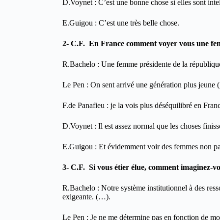
D.Voynet : C’est une bonne chose si elles sont int
E.Guigou : C’est une très belle chose.
2- C.F. En France comment voyer vous une fe
R.Bachelo : Une femme présidente de la république
Le Pen : On sent arrivé une génération plus jeune 
F.de Panafieu : je la vois plus déséquilibré en Fra
D.Voynet : Il est assez normal que les choses finis
E.Guigou : Et évidemment voir des femmes non pa
3- C.F. Si vous étier élue, comment imaginez-vou
R.Bachelo : Notre système institutionnel à des res
exigeante. (…).
Le Pen : Je ne me détermine pas en fonction de mo