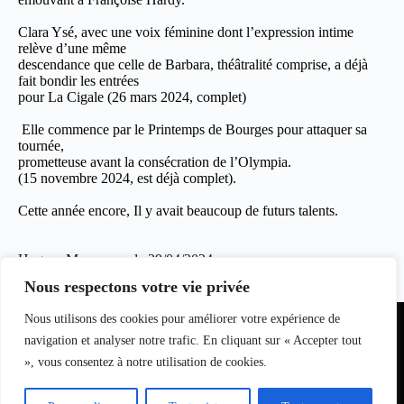
Clara Ysé, avec une voix féminine dont l’expression intime
relève d’une même
descendance que celle de Barbara, théâtralité comprise, a déjà
fait bondir les entrées
pour La Cigale (26 mars 2024, complet)
Elle commence par le Printemps de Bourges pour attaquer sa
tournée,
prometteuse avant la consécration de l’Olympia.
(15 novembre 2024, est déjà complet).
Cette année encore, Il y avait beaucoup de futurs talents.
Hugues Marcouyau le 29/04/2024
Pour
clicinfospectacles.com
Nous respectons votre vie privée
Partenariat
Nous utilisons des cookies pour améliorer votre expérience de
Equipe du
Contact
I
nfo
magazine
navigation et analyser notre trafic. En cliquant sur « Accepter tout
S
pectacle
», vous consentez à notre utilisation de cookies.
s
L
oisirs
Bell7infos
–
le