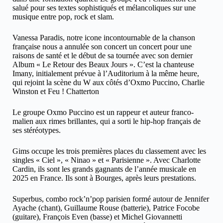
salué pour ses textes sophistiqués et mélancoliques sur une
musique entre pop, rock et slam.
Vanessa Paradis, notre icone incontournable de la chanson
française nous a annulée son concert un concert pour une
raisons de santé et le début de sa tournée avec son dernier
Album « Le Retour des Beaux Jours ». C’est la chanteuse
Imany, initialement prévue à l’Auditorium à la même heure,
qui rejoint la scène du W aux côtés d’Oxmo Puccino, Charlie
Winston et Feu ! Chatterton
Le groupe Oxmo Puccino est un rappeur et auteur franco-
malien aux rimes brillantes, qui a sorti le hip-hop français de
ses stéréotypes.
Gims occupe les trois premières places du classement avec les
singles « Ciel », « Ninao » et « Parisienne ». Avec Charlotte
Cardin, ils sont les grands gagnants de l’année musicale en
2025 en France. Ils sont à Bourges, après leurs prestations.
Superbus, combo rock’n’pop parisien formé autour de Jennifer
Ayache (chant), Guillaume Rouse (batterie), Patrice Focobe
(guitare), François Even (basse) et Michel Giovannetti