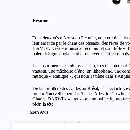
Résumé
Tous deux nés à Arrest en Picardie, au cœur de la
leur enfance par le chant des oiseaux, des rêves de 
HAMON, créateur musical reconnu, et son drôle « d’in
paléontologue anglais qui a bouleversé notre connais
Les instruments de Johnny et Jean, Les Chanteurs d’O
vautour, une mâchoire d’âne, un lithophone, une co
musique « ethnique », qui nous ramène dans l’Ang
De la cordillère des Andes au Brésil, ce spectacle vi
un pur émerveillement ! « Sur les Ailes de Darwin »,
Charles DARWIN », transporte un public hypnotisé dan
plein la tête.
Mon Avis
Hier soir je suis allé au théâtre Présence Pasteur vo
la flûte par Pierre Hamon et au piano par Lidija Bizjak