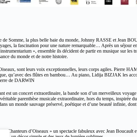
 baie de Somme, la plus belle baie du monde, Johnny RASSE et Jean B
voyages, la fascination pour une nature remarquable… Après un séjour 
strumentarium », ensemble ils décident de partir en musique sur les t
sance du monde et de notre histoire.
iseaux, sont leurs voix exceptionnelles, leurs corps agiles. Pierre HA
nque, qu’avec des flûtes en bambou… Au piano, Lidija BIZJAK les acc
leterre de DARWIN
vant est un concert extraordinaire, la bande son d’un merveilleux voyag
 véritable parenthèse musicale extraordinaire, hors du temps, inspirée
s un monde sauvage préservé, poétique et d’une beauté infinie, dont l
ir « Les Chanteurs d’Oiseaux » un spectacle fabuleux avec Jean Boucaul
, dans un décor simple et des jeux de lumière sublimes.