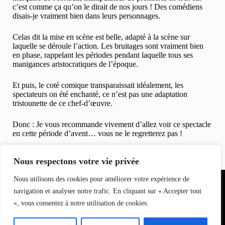
c’est comme ça qu’on le dirait de nos jours ! Des comédiens
disais-je vraiment bien dans leurs personnages.
Celas dit la mise en scène est belle, adapté à la scène sur
laquelle se déroule l’action. Les bruitages sont vraiment bien
en phase, rappelant les périodes pendant laquelle tous ses
manigances aristocratiques de l’époque.
Et puis, le coté comique transparaissait idéalement, les
spectateurs on été enchanté, ce n’est pas une adaptation
tristounette de ce chef-d’œuvre.
Donc : Je vous recommande vivement d’allez voir ce spectacle
en cette période d’avent… vous ne le regretterez pas !
Claudie Fournier le 25 novembre 2010 pour clicinfospectacles
Nous respectons votre vie privée
Partenariat
Nous utilisons des cookies pour améliorer votre expérience de
Equipe du
Contact
I
nfo
magazine
navigation et analyser notre trafic. En cliquant sur « Accepter tout
S
pectacle
», vous consentez à notre utilisation de cookies.
s
L
oisirs
Bell7infos
–
le