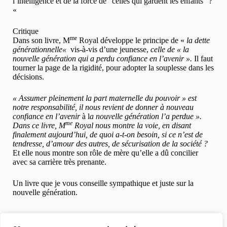
l’intelligence et de la force de “celles qui gardent les enfants” ?
«
Critique
me
Dans son livre, M
Royal développe le principe de «
la dette
générationnelle
«
vis-à-vis d’une jeunesse,
celle de « la
nouvelle génération qui a perdu confiance en l’avenir »
.
Il faut
tourner la page de la rigidité, pour adopter la souplesse dans les
décisions.
« Assumer pleinement la part maternelle du pouvoir »
est
notre responsabilité, il nous revient de donner à nouveau
confiance en l’avenir
à l
a nouvelle génération l’a perdue ».
me
Dans ce livre, M
Royal nous montre la voie, en disant
finalement aujourd’hui, de quoi a-t-on besoin, si ce n’est de
tendresse, d’amour des autres, de sécurisation de la société ?
Et elle nous montre son rôle de mère qu’elle a dû concilier
avec sa carrière très prenante.
Un livre que je vous conseille sympathique et juste sur la
nouvelle génération.
Hugues Marcouyau, le 5 novembre2025 pour
clicinfospectacles.fr