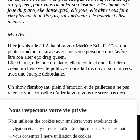
drag-queen, pour vous raconter son histoire. Elle chante, elle
joue du piano, elle danse (pas), elle joue, elle aime vous faire
rire plus que tout. Parfois, sans prévenir, elle redevient elle-
même…
Mon Avis
Hier je suis allé à l’Alhambra voir Marlène Schaff. C’est une
petite comédie musicale avec une seule personne qui s’avère
être son alter ego drag-queen.
Elle chante, elle joue du piano, elle raconte et nous fait rire en
créant un lien avec le public, et nous fait découvrir son univers,
avec une énergie débordante.
Un show flamboyant, plein d’émotion et de paillettes à ne pas
rater. Je vous conseille d’aller la voir, vous ne serez pas déçus.
Hugues Marcouyau, le 16 avril 2026, pour clicinfospectacles.fr
Nous respectons votre vie privée
Partenariat
Nous utilisons des cookies pour améliorer votre expérience de
Equipe du
Contact
I
nfo
magazine
navigation et analyser notre trafic. En cliquant sur « Accepter tout
S
pectacle
», vous consentez à notre utilisation de cookies.
s
L
oisirs