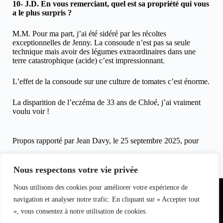
10- J.D. En vous remerciant, quel est sa propriété qui vous
a le plus surpris ?
M.M. Pour ma part, j’ai été sidéré par les récoltes
exceptionnelles de Jenny. La consoude n’est pas sa seule
technique mais avoir des légumes extraordinaires dans une
terre catastrophique (acide) c’est impressionnant.
L’effet de la consoude sur une culture de tomates c’est énorme.
La disparition de l’eczéma de 33 ans de Chloé, j’ai vraiment
voulu voir !
Propos rapporté par Jean Davy, le 25 septembre 2025, pour
clicinfospectacles.fr
Nous respectons votre vie privée
Partenariat
Nous utilisons des cookies pour améliorer votre expérience de
Equipe du
Contact
I
nfo
magazine
navigation et analyser notre trafic. En cliquant sur « Accepter tout
S
pectacle
», vous consentez à notre utilisation de cookies.
s
L
oisirs