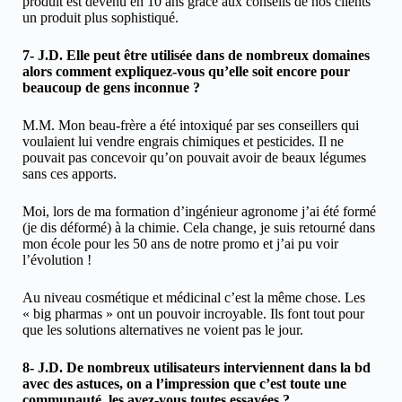
produit est devenu en 10 ans grâce aux conseils de nos clients
un produit plus sophistiqué.
7- J.D. Elle peut être utilisée dans de nombreux domaines
alors comment expliquez-vous qu’elle soit encore pour
beaucoup de gens inconnue ?
M.M. Mon beau-frère a été intoxiqué par ses conseillers qui
voulaient lui vendre engrais chimiques et pesticides. Il ne
pouvait pas concevoir qu’on pouvait avoir de beaux légumes
sans ces apports.
Moi, lors de ma formation d’ingénieur agronome j’ai été formé
(je dis déformé) à la chimie. Cela change, je suis retourné dans
mon école pour les 50 ans de notre promo et j’ai pu voir
l’évolution !
Au niveau cosmétique et médicinal c’est la même chose. Les
« big pharmas » ont un pouvoir incroyable. Ils font tout pour
que les solutions alternatives ne voient pas le jour.
8- J.D. De nombreux utilisateurs interviennent dans la bd
avec des astuces, on a l’impression que c’est toute une
communauté, les avez-vous toutes essayées ?