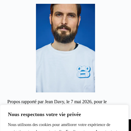
Propos rapporté par Jean Davy, le 7 mai 2026, pour le
magazine clicinfospectacles.fr
Autres articles
à découvrir de Jean Davy
Nous respectons votre vie privée
Partenariat
Nous utilisons des cookies pour améliorer votre expérience de
Equipe du
Contact
I
nfo
magazine