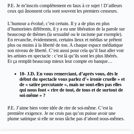
P.E. Je m’inscris complètement en faux à ce sujet ! D’ailleurs
ceux qui ânonnent cela sont souvent les premiers censeurs.
L’humour a évolué, c’est certain. Il y a de plus en plus
d’humoristes différents, il y a eu une libération de la parole sur
beaucoup de thèmes (la sexualité ou le racisme par exemple).
En revanche, évidemment, certains lieux et médias se prêtent
plus ou moins à la liberté de ton. A chaque espace médiatique
son niveau de liberté. C’est aussi pour cela qu’il faut aller voir
les artistes en spectacle : c’est là qu’ils sont les plus libérés.
Et ça remplit beaucoup mieux leur compte en banque…
10- J.D. En vous remerciant, d’après vous, dès le
début du spectacle vous parlez d’« ironie cruelle » et
de « satire percutante », mais ne sont-elles pas elles
qui nous font « rire de tout, de tous et de surtout de
soi-même » ?
P.E. J’aime bien votre idée de rire de soi-même. C’est la
première exigence. Je ne crois pas qu’on puisse avoir une
plume satirique si elle ne nous tâche pas d’abord nous-mêmes.
Propos de
Pierre Emonot
rapportés par Jean Davy, le 30