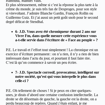
Hanouna, Manuel Valls.
Et plus sérieusement, même si c’est la réponse la plus tarte à la
crème du monde, je suis très fan de Desproges, pour son style
si virevoltant. J’admire Blanche Gardin, François Rollin ou
Guillermo Guiz. Et j’ai aussi un petit goût snob pour le second
degré délicat de Stendhal.
6- J.D. Vous avez été chroniqueur durant 2 ans sur
Vivre Fm, dans quelle mesure cette expérience vous
a-t-elle servie dans l’écriture de « Face au peuple » ?
P.E. Le travail et l’effort tout simplement ! La chronique est un
exercice d’écriture permanent : on n’a rien, il n’y a rien de bien
intéressant dans l’actu du jour, et pourtant il faut faire rire.
C’est là qu’on commence à savoir un peu écrire.
7- J.D. Spectacle corrosif, provocateur, intelligent sur
notre société, qu’est qui vous interpelle le plus dans
celle-ci ?
P.E. Oh tellement de choses ! Si je peux en citer quelques-
unes, je dirais d’abord une certaine confusion intellectuelle. La
droite se dit désormais de gauche, la gauche est la droite, on a
perdu beaucoup de repères. Quand j’étais enfant, je me