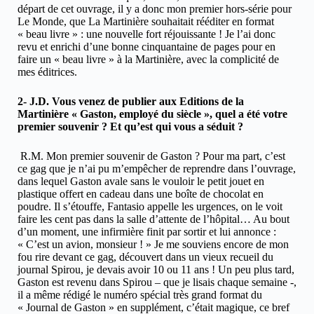
départ de cet ouvrage, il y a donc mon premier hors-série pour
Le Monde, que La Martinière souhaitait rééditer en format
« beau livre » : une nouvelle fort réjouissante ! Je l’ai donc
revu et enrichi d’une bonne cinquantaine de pages pour en
faire un « beau livre » à la Martinière, avec la complicité de
mes éditrices.
2- J.D. Vous venez de publier aux Editions de la
Martinière « Gaston, employé du siècle », quel a été votre
premier souvenir ? Et qu’est qui vous a séduit ?
R.M. Mon premier souvenir de Gaston ? Pour ma part, c’est
ce gag que je n’ai pu m’empêcher de reprendre dans l’ouvrage,
dans lequel Gaston avale sans le vouloir le petit jouet en
plastique offert en cadeau dans une boîte de chocolat en
poudre. Il s’étouffe, Fantasio appelle les urgences, on le voit
faire les cent pas dans la salle d’attente de l’hôpital… Au bout
d’un moment, une infirmière finit par sortir et lui annonce :
« C’est un avion, monsieur ! » Je me souviens encore de mon
fou rire devant ce gag, découvert dans un vieux recueil du
journal Spirou, je devais avoir 10 ou 11 ans ! Un peu plus tard,
Gaston est revenu dans Spirou – que je lisais chaque semaine -,
il a même rédigé le numéro spécial très grand format du
« Journal de Gaston » en supplément, c’était magique, ce bref