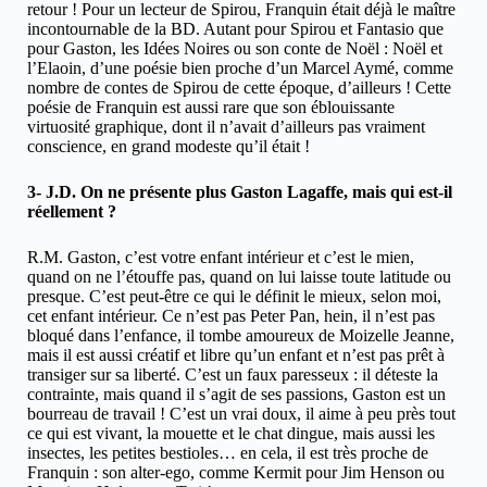
retour ! Pour un lecteur de Spirou, Franquin était déjà le maître
incontournable de la BD. Autant pour Spirou et Fantasio que
pour Gaston, les Idées Noires ou son conte de Noël : Noël et
l’Elaoin, d’une poésie bien proche d’un Marcel Aymé, comme
nombre de contes de Spirou de cette époque, d’ailleurs ! Cette
poésie de Franquin est aussi rare que son éblouissante
virtuosité graphique, dont il n’avait d’ailleurs pas vraiment
conscience, en grand modeste qu’il était !
3- J.D. On ne présente plus Gaston Lagaffe, mais qui est-il
réellement ?
R.M. Gaston, c’est votre enfant intérieur et c’est le mien,
quand on ne l’étouffe pas, quand on lui laisse toute latitude ou
presque. C’est peut-être ce qui le définit le mieux, selon moi,
cet enfant intérieur. Ce n’est pas Peter Pan, hein, il n’est pas
bloqué dans l’enfance, il tombe amoureux de Moizelle Jeanne,
mais il est aussi créatif et libre qu’un enfant et n’est pas prêt à
transiger sur sa liberté. C’est un faux paresseux : il déteste la
contrainte, mais quand il s’agit de ses passions, Gaston est un
bourreau de travail ! C’est un vrai doux, il aime à peu près tout
ce qui est vivant, la mouette et le chat dingue, mais aussi les
insectes, les petites bestioles… en cela, il est très proche de
Franquin : son alter-ego, comme Kermit pour Jim Henson ou