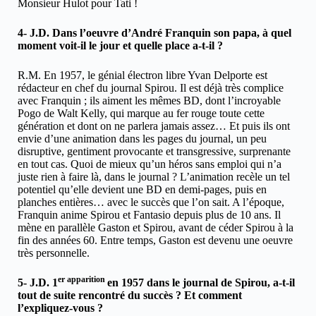
Monsieur Hulot pour Tati !
4- J.D. Dans l’oeuvre d’André Franquin son papa, à quel
moment voit-il le jour et quelle place a-t-il ?
R.M. En 1957, le génial électron libre Yvan Delporte est
rédacteur en chef du journal Spirou. Il est déjà très complice
avec Franquin ; ils aiment les mêmes BD, dont l’incroyable
Pogo de Walt Kelly, qui marque au fer rouge toute cette
génération et dont on ne parlera jamais assez… Et puis ils ont
envie d’une animation dans les pages du journal, un peu
disruptive, gentiment provocante et transgressive, surprenante
en tout cas. Quoi de mieux qu’un héros sans emploi qui n’a
juste rien à faire là, dans le journal ? L’animation recèle un tel
potentiel qu’elle devient une BD en demi-pages, puis en
planches entières… avec le succès que l’on sait. A l’époque,
Franquin anime Spirou et Fantasio depuis plus de 10 ans. Il
mène en parallèle Gaston et Spirou, avant de céder Spirou à la
fin des années 60. Entre temps, Gaston est devenu une oeuvre
très personnelle.
er apparition
5- J.D. 1
en 1957 dans le journal de Spirou, a-t-il
tout de suite rencontré du succès ? Et comment
l’expliquez-vous ?