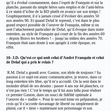
qu’il a évolué constamment, dans l’esprit de Franquin et sur la
planche, passant du simple héros sans emploi et de l’anti-héros
à ce statut d’icône de la BD plutôt en avance sur son temps !
Graphiquement, il n’a jamais cessé d’évoluer des années 50
aux années 90. Et quand Delaf le reprend, c’est dans le plus
grand respect possible de l’oeuvre de Franquin, même si on
sent l’attachement particulier de Delaf, qu’il évoque dans notre
entretien, au style de Franquin qui court de la fin des années 60
– depuis Bravo les brothers ! – jusqu’au milieu des années 70.
Franquin était sans doute à son apogée à cette époque, en
effet.
10- J.D. Qu’est-ce qui unit celui d’André Franquin et celui
de Delaf qui a pris le relais ?
R.M. Delaf a grandi avec Gaston, son idole de toujours ! Sa
passion à ce sujet est assez communicative, je trouve, dans ce
long entretien très libre, qu’il m’a accordé. On la sent dans le
moindre détail de ses dessins : passer 4 ans sur 44 planches, ce
n’est pas rien ! C’est le temps qu’il lui aura fallu pour réaliser
ce premier Gaston, dans un souci de fidélité optimale à
l’oeuvre du « maître ». Pour le second tome en préparation, je
crois qu’il s’accorde davantage de liberté ou simplement de
plaisir, car il « tient » maintenant son personnage et son