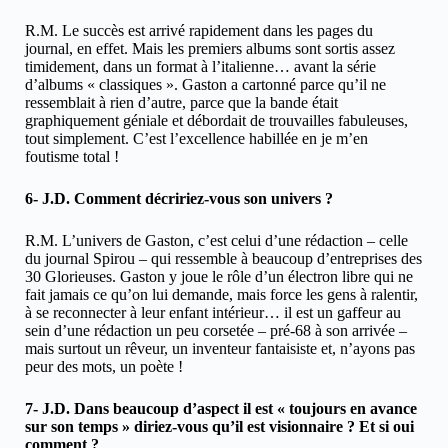
R.M. Le succès est arrivé rapidement dans les pages du
journal, en effet. Mais les premiers albums sont sortis assez
timidement, dans un format à l’italienne… avant la série
d’albums « classiques ». Gaston a cartonné parce qu’il ne
ressemblait à rien d’autre, parce que la bande était
graphiquement géniale et débordait de trouvailles fabuleuses,
tout simplement. C’est l’excellence habillée en je m’en
foutisme total !
6- J.D. Comment décririez-vous son univers ?
R.M. L’univers de Gaston, c’est celui d’une rédaction – celle
du journal Spirou – qui ressemble à beaucoup d’entreprises des
30 Glorieuses. Gaston y joue le rôle d’un électron libre qui ne
fait jamais ce qu’on lui demande, mais force les gens à ralentir,
à se reconnecter à leur enfant intérieur… il est un gaffeur au
sein d’une rédaction un peu corsetée – pré-68 à son arrivée –
mais surtout un rêveur, un inventeur fantaisiste et, n’ayons pas
peur des mots, un poète !
7- J.D. Dans beaucoup d’aspect il est « toujours en avance
sur son temps » diriez-vous qu’il est visionnaire ? Et si oui
comment ?