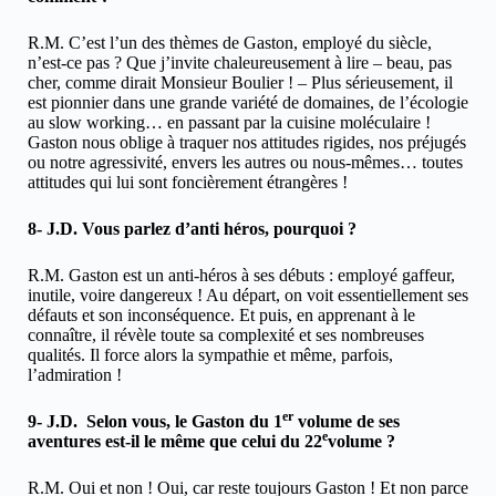
R.M. C’est l’un des thèmes de Gaston, employé du siècle,
n’est-ce pas ? Que j’invite chaleureusement à lire – beau, pas
cher, comme dirait Monsieur Boulier ! – Plus sérieusement, il
est pionnier dans une grande variété de domaines, de l’écologie
au slow working… en passant par la cuisine moléculaire !
Gaston nous oblige à traquer nos attitudes rigides, nos préjugés
ou notre agressivité, envers les autres ou nous-mêmes… toutes
attitudes qui lui sont foncièrement étrangères !
8- J.D. Vous parlez d’anti héros, pourquoi ?
R.M. Gaston est un anti-héros à ses débuts : employé gaffeur,
inutile, voire dangereux ! Au départ, on voit essentiellement ses
défauts et son inconséquence. Et puis, en apprenant à le
connaître, il révèle toute sa complexité et ses nombreuses
qualités. Il force alors la sympathie et même, parfois,
l’admiration !
er
9- J.D. Selon vous, le Gaston du 1
volume de ses
e
aventures est-il le même que celui du 22
volume ?
R.M. Oui et non ! Oui, car reste toujours Gaston ! Et non parce