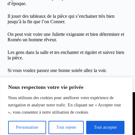
d’époque.
Il jouer des tableaux de la pièce qui s’enchainer très bien
jusqu’à la fin que l’on Conner.
On peut voir voire une Juliette exigeante et bien déterminer et
Roméo un homme rêveur.
Les gens dans la salle et tes enchanter et rigoler et suivez bien
la pièce.
Si vous voulez passez une bonne soirée allez la voir.
Hugues Marcouyau, le 29 octobre 2012 pour clicinfospectacles
Nous respectons votre vie privée
Partenariat
Nous utilisons des cookies pour améliorer votre expérience de
Equipe du
Contact
I
nfo
magazine
navigation et analyser notre trafic. En cliquant sur « Accepter tout
S
pectacle
», vous consentez à notre utilisation de cookies.
s
L
oisirs
Bell7infos
–
le
Personnaliser
Tout rejeter
Tout accepter
décalage