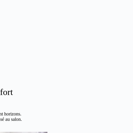
fort
nt horizons.
ssé au salon.