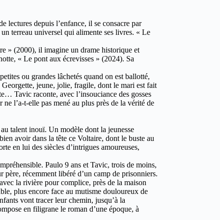
e lectures depuis l’enfance, il se consacre par
s un terreau universel qui alimente ses livres. « Le
re » (2000), il imagine un drame historique et
inotte, « Le pont aux écrevisses » (2024). Sa
etites ou grandes lâchetés quand on est ballotté,
orgette, jeune, jolie, fragile, dont le mari est fait
ête… Tavic raconte, avec l’insouciance des gosses
 ne l’a-t-elle pas mené au plus près de la vérité de
 au talent inouï. Un modèle dont la jeunesse
bien avoir dans la tête ce Voltaire, dont le buste au
rte en lui des siècles d’intrigues amoureuses,
mpréhensible. Paulo 9 ans et Tavic, trois de moins,
eur père, récemment libéré d’un camp de prisonniers.
, avec la rivière pour complice, près de la maison
rable, plus encore face au mutisme douloureux de
nfants vont tracer leur chemin, jusqu’à la
t compose en filigrane le roman d’une époque, à