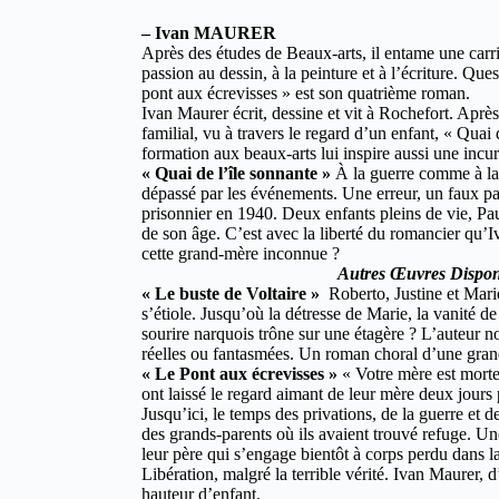
– Ivan MAURER
Après des études de Beaux-arts, il entame une carriè
passion au dessin, à la peinture et à l’écriture. Ques
pont aux écrevisses » est son quatrième roman.
Ivan Maurer écrit, dessine et vit à Rochefort. Aprè
familial, vu à travers le regard d’un enfant, « Qua
formation aux beaux-arts lui inspire aussi une inc
« Quai de l’île sonnante »
À la guerre comme à la 
dépassé par les événements. Une erreur, un faux pas e
prisonnier en 1940. Deux enfants pleins de vie, Pa
de son âge. C’est avec la liberté du romancier qu’Iv
cette grand-mère inconnue ?
Autres Œuvres Dispon
« Le buste de Voltaire »
Roberto, Justine et Marie
s’étiole. Jusqu’où la détresse de Marie, la vanité de
sourire narquois trône sur une étagère ? L’auteur n
réelles ou fantasmées. Un roman choral d’une gran
« Le Pont aux écrevisses »
« Votre mère est morte
ont laissé le regard aimant de leur mère deux jours
Jusqu’ici, le temps des privations, de la guerre et 
des grands-parents où ils avaient trouvé refuge. U
leur père qui s’engage bientôt à corps perdu dans la
Libération, malgré la terrible vérité. Ivan Maurer, 
hauteur d’enfant.