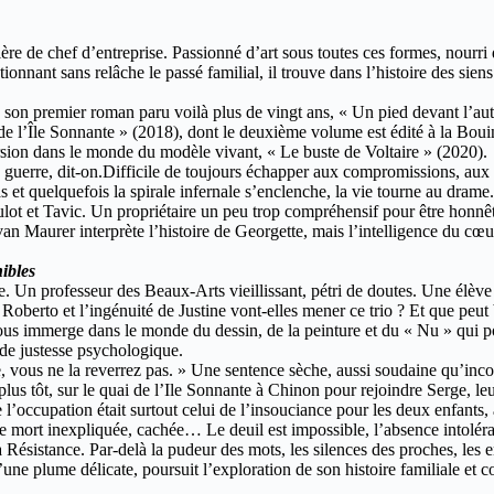
re de chef d’entreprise. Passionné d’art sous toutes ces formes, nourri d
tionnant sans relâche le passé familial, il trouve dans l’histoire des sien
s son premier roman paru voilà plus de vingt ans, « Un pied devant l’aut
i de l’Île Sonnante » (2018), dont le deuxième volume est édité à la Bou
ursion dans le monde du modèle vivant, « Le buste de Voltaire » (2020).
guerre, dit-on.Difficile de toujours échapper aux compromissions, aux p
t quelquefois la spirale infernale s’enclenche, la vie tourne au drame. Ge
ulot et Tavic. Un propriétaire un peu trop compréhensif pour être honn
an Maurer interprète l’histoire de Georgette, mais l’intelligence du cœur
ibles
. Un professeur des Beaux-Arts vieillissant, pétri de doutes. Une élève
 Roberto et l’ingénuité de Justine vont-elles mener ce trio ? Et que peut 
ous immerge dans le monde du dessin, de la peinture et du « Nu » qui po
de justesse psychologique.
, vous ne la reverrez pas. » Une sentence sèche, aussi soudaine qu’inco
 plus tôt, sur le quai de l’Ile Sonnante à Chinon pour rejoindre Serge, l
de l’occupation était surtout celui de l’insouciance pour les deux enfants
ne mort inexpliquée, cachée… Le deuil est impossible, l’absence intolé
 Résistance. Par-delà la pudeur des mots, les silences des proches, les e
d’une plume délicate, poursuit l’exploration de son histoire familiale e