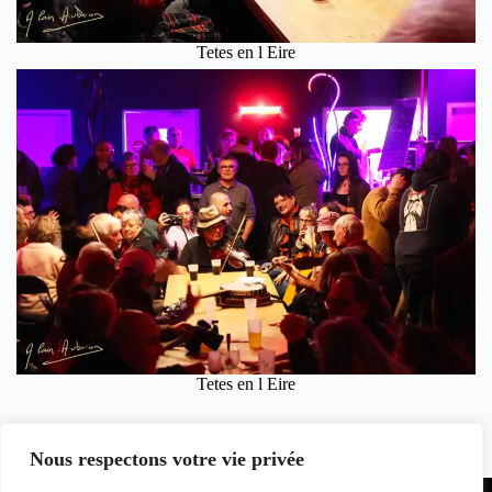
Tetes en l Eire
Tetes en l Eire
Alain Aubrion, le 02 Mars 2025 pour Clicinfospectacles
Crédit Photos Alain Aubrion.
Nous respectons votre vie privée