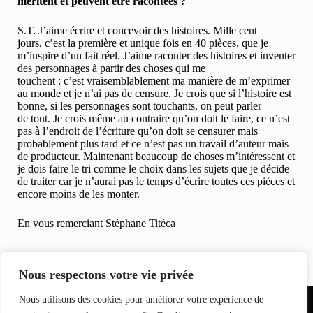
méritent et peuvent être racontées ?
S.T. J’aime écrire et concevoir des histoires. Mille cent
jours, c’est la première et unique fois en 40 pièces, que je
m’inspire d’un fait réel. J’aime raconter des histoires et inventer
des personnages à partir des choses qui me
touchent : c’est vraisemblablement ma manière de m’exprimer
au monde et je n’ai pas de censure. Je crois que si l’histoire est
bonne, si les personnages sont touchants, on peut parler
de tout. Je crois même au contraire qu’on doit le faire, ce n’est
pas à l’endroit de l’écriture qu’on doit se censurer mais
probablement plus tard et ce n’est pas un travail d’auteur mais
de producteur. Maintenant beaucoup de choses m’intéressent et
je dois faire le tri comme le choix dans les sujets que je décide
de traiter car je n’aurai pas le temps d’écrire toutes ces pièces et
encore moins de les monter.
En vous remerciant Stéphane Titéca
Propos rapportés par Jean Davy, le 08 aout 2025, pour
clicinfospectacles.
Nous respectons votre vie privée
Partenariat
Nous utilisons des cookies pour améliorer votre expérience de
Equipe du
Contact
I
nfo
magazine