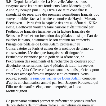
S.B. Depuis la création de La Nouvelle Athènes, nous
essayons avec les artistes fondateurs Luca Montebugnoli ,
Aline Zylberajch puis Eloy Orzaiz de faire connaître la
singularité du répertoire des premiers romantiques français trop
souvent oubliés face à la trinité viennoise de Haydn, Mozart,
Beethoven… Paris était la capitale des arts au début du XIXe
siècle, Beethoven voulait y faire carrière et était fasciné par
l’esthétique française incarnée par la facture française de
Sébastien Erard et son invention des pédales ainsi que l’art de
toucher le piano, notamment le son continu ou
tremendo
,
l’usage des pédales de Louis Adam, professeur au
Conservatoire de Paris et auteur de la méthode de piano du
conservatoire. L’esthétique française se distingue de
l’esthétique viennoise par le goût de la résonance, de
l’expression des sentiments et la recherche de couleurs pour
dépeindre les sensations. Les 4 pédales de Luth, Levée des
étouffoirs, Voix Céleste et basson sont des outils précieux pour
créer des atmosphères qui hypnotisent les publics. Vous
pouvez écouter
le ranz des vaches de Louis Adam
, composé
d’après un chant suisse annoté par Jean-Jacques Rousseau qui
l’illustre de manière éloquente, interprété par Luca
Montebugnoli.
Ce partenariat culturel permet de présenter de jeunes lauréats
de nos ateliers de formation dédié à l’esthétique du premier