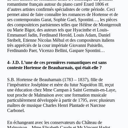
romantisme français autour du piano carré Erard 1806 et
d’autres artistes confirmés spécialistes de cette période. Ceci
permet ainsi de faire connaître les romances de Hortense et de
ses contemporains Garat, Sophie Gael, Spontini…, les pièces
des compositrices parisiennes telles que Hélène de Montgeroult
ou Marie Bigot, des auteurs tels que Hyacinthe et Louis-
Emmanuel Jadin, Ferdinand Herold, Louis Adam, Daniel
Steibelt, Etienne Nicolas Méhul et des compositeurs italiens
très appréciés de la cour impériale Giovanni Paisiello,
Ferdinando Paer, Vicenzo Bellini, Gaspare Spontini…
4- J.D. L’une de ces premières romantiques est sans
conteste Hortense de Beauharnais, qui était-elle ?
S.B. Hortense de Beauharnais (1783 – 1837), fille de
l’impératrice Joséphine et mère du futur Napoléon III, reçut
une éducation chez Mme Campan à Saint Germain-en-Laye,
tout proche de Malmaison avec une formation musicale
particulièrement développée à partir de 1795, avec plusieurs
maîtres de musique Charles Henri Plantade et Narcisse
Carbonel.
En échangeant avec les conservateurs du Château de
Malmaison – Mme Elisabeth Caude et Mr Vincent Hadot –