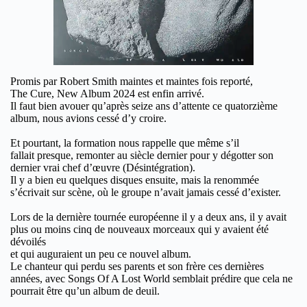
Promis par Robert
Smith maintes
et maintes fois
reporté,
The Cure, New Album 2024
est enfin arrivé.
I
l faut bien avouer
qu’a
près seize ans d’attente
ce quatorzième
album,
nous
avions
cessé d’y croire.
Et pourtant, la formation nous rappelle
que même s’
il
fallait
presque,
remonter au siècle dernier pour y dégotter son
dernier vrai chef d’œuvre (
Désintégration
).
Il y a bien eu
qu
e
lques
disques ensuite, mais la
renommée
s’écrivait
sur scène, où le groupe
n’avait jamais cessé
d
’exister
.
L
ors de la dernière tournée européenne il y a deux ans,
il y avait
plus ou moins
cinq de nouveaux morceaux
qui y
avaient été
dévoilés
et qui auguraient un peu ce nouvel album.
Le chanteur qui perdu ses parents et son frère ces dernières
années, avec Songs Of A Lost World semblait prédire que cela ne
pourrait être qu’un album de deuil.