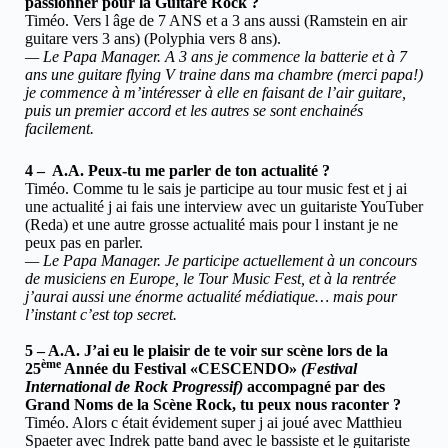
passionner pour la Guitare Rock ?
Timéo. Vers l âge de 7 ANS et a 3 ans aussi (Ramstein en air
guitare vers 3 ans) (Polyphia vers 8 ans).
— Le Papa Manager. A 3 ans je commence la batterie et à 7
ans une guitare flying V traine dans ma chambre (merci papa!)
je commence à m’intéresser à elle en faisant de l’air guitare,
puis un premier accord et les autres se sont enchainés
facilement.
4 – A.A. Peux-tu me parler de ton actualité ?
Timéo. Comme tu le sais je participe au tour music fest et j ai
une actualité j ai fais une interview avec un guitariste YouTuber
(Reda) et une autre grosse actualité mais pour l instant je ne
peux pas en parler.
— Le Papa Manager. Je participe actuellement à un concours
de musiciens en Europe, le Tour Music Fest, et à la rentrée
j’aurai aussi une énorme actualité médiatique… mais pour
l’instant c’est top secret.
5 – A.A. J’ai eu le plaisir de te voir sur scène lors de la
ème
25
Année du Festival «CESCENDO»
(Festival
International de Rock Progressif)
accompagné par des
Grand Noms de la Scène Rock, tu peux nous raconter ?
Timéo. Alors c était évidement super j ai joué avec Matthieu
Spaeter avec Indrek patte band avec le bassiste et le guitariste