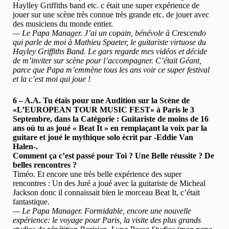
Haylley Griffiths band etc. c était une super expérience de
jouer sur une scène très connue très grande etc. de jouer avec
des musiciens du monde entier.
— Le Papa Manager. J’ai un copain, bénévole à Crescendo
qui parle de moi à Mathieu Spaeter, le guitariste virtuose du
Hayley Griffiths Band. Le gars regarde mes vidéos et décide
de m’inviter sur scène pour l’accompagner. C’était Géant,
parce que Papa m’emmène tous les ans voir ce super festival
et la c’est moi qui joue !
6 – A.A. Tu étais pour une Audition sur la Scène de
«L’EUROPEAN TOUR MUSIC FEST» à Paris le 3
Septembre, dans la Catégorie : Guitariste de moins de 16
ans où tu as joué « Beat It » en remplaçant la voix par la
guitare et joué le mythique solo écrit par -Eddie Van
Halen-.
Comment ça c’est passé pour Toi ? Une Belle réussite ? De
belles rencontres ?
Timéo. Et encore une très belle expérience des super
rencontres : Un des Juré a joué avec la guitariste de Micheal
Jackson donc il connaissait bien le morceau Beat It, c’était
fantastique.
— Le Papa Manager. Formidable, encore une nouvelle
expérience: le voyage pour Paris, la visite des plus grands