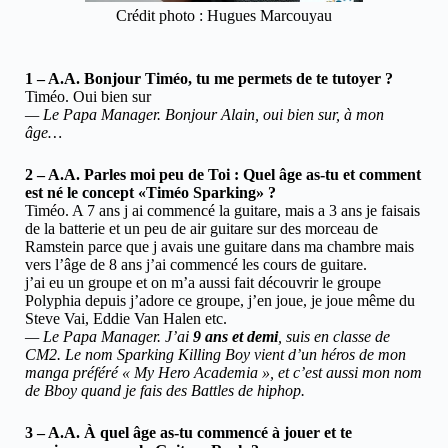
Crédit photo : Hugues Marcouyau
1 – A.A. Bonjour Timéo, tu me permets de te tutoyer ?
Timéo. Oui bien sur
— Le Papa Manager. Bonjour Alain, oui bien sur, à mon
âge…
2 – A.A. Parles moi peu de Toi : Quel âge as-tu et comment
est né le concept «Timéo Sparking» ?
Timéo. A 7 ans j ai commencé la guitare, mais a 3 ans je faisais
de la batterie et un peu de air guitare sur des morceau de
Ramstein parce que j avais une guitare dans ma chambre mais
vers l’âge de 8 ans j’ai commencé les cours de guitare.
j’ai eu un groupe et on m’a aussi fait découvrir le groupe
Polyphia depuis j’adore ce groupe, j’en joue, je joue même du
Steve Vai, Eddie Van Halen etc.
— Le Papa Manager. J’ai
9 ans et demi
, suis en classe de
CM2. Le nom Sparking Killing Boy vient d’un héros de mon
manga préféré « My Hero Academia », et c’est aussi mon nom
de Bboy quand je fais des Battles de hiphop.
3 – A.A. À quel âge as-tu commencé à jouer et te