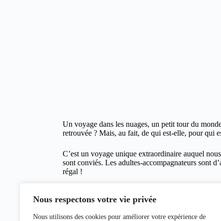
Un voyage dans les nuages, un petit tour du monde e
retrouvée ? Mais, au fait, de qui est-elle, pour qui es
C’est un voyage unique extraordinaire auquel nous 
sont conviés. Les adultes-accompagnateurs sont d’ai
régal !
Les excellents comédiens de la Compagnie « l’Air de
Nous respectons votre vie privée
une fois les jeunes et moins jeunes ne sont pas pris 
Nous utilisons des cookies pour améliorer votre expérience de