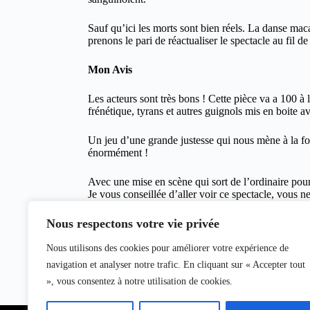
Sauf qu’ici les morts sont bien réels. La danse maca
prenons le pari de réactualiser le spectacle au fil d
Mon Avis
Les acteurs sont très bons ! Cette pièce va a 100 à 
frénétique, tyrans et autres guignols mis en boite 
Un jeu d’une grande justesse qui nous mène à la fo
énormément !
Avec une mise en scène qui sort de l’ordinaire pour
Je vous conseillée d’aller voir ce spectacle, vous n
Nous respectons votre vie privée
La Factory
: Espace Roseau Teinturiers – Petite sa
45 rue des Teinturiers, 84000 Avignon
Nous utilisons des cookies pour améliorer votre expérience de
navigation et analyser notre trafic. En cliquant sur « Accepter tout
Hugues Marcouyau, le 11 juillet 2026, pour clicinf
Autres
articles
à découvrir
», vous consentez à notre utilisation de cookies.