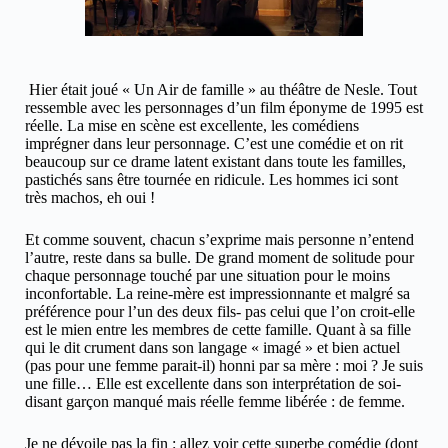
Hier était joué « Un Air de famille » au théâtre de Nesle. Tout
ressemble avec les personnages d’un film éponyme de 1995 est
réelle. La mise en scène est excellente, les comédiens
imprégner dans leur personnage. C’est une comédie et on rit
beaucoup sur ce drame latent existant dans toute les familles,
pastichés sans être tournée en ridicule. Les hommes ici sont
très machos, eh oui !
Et comme souvent, chacun s’exprime mais personne n’entend
l’autre, reste dans sa bulle. De grand moment de solitude pour
chaque personnage touché par une situation pour le moins
inconfortable. La reine-mère est impressionnante et malgré sa
préférence pour l’un des deux fils- pas celui que l’on croit-elle
est le mien entre les membres de cette famille. Quant à sa fille
qui le dit crument dans son langage « imagé » et bien actuel
(pas pour une femme parait-il) honni par sa mère : moi ? Je suis
une fille… Elle est excellente dans son interprétation de soi-
disant garçon manqué mais réelle femme libérée : de femme.
Je ne dévoile pas la fin : allez voir cette superbe comédie (dont