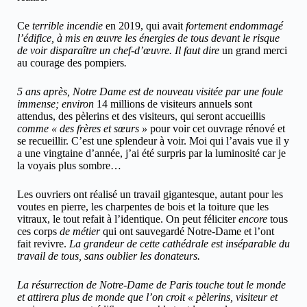
Ce
terrible incendie
en 2019, qui avait
fortement endommagé
l’édifice, à mis en œuvre les énergies de tous
devant le risque
de voir disparaître un chef-d’œuvre. Il faut dire
un grand merci
au courage des pompiers
.
5 ans après, Notre Dame est de nouveau visitée par une foule
immense; environ
14 millions de visiteurs annuels sont
attendus, des pèlerins et des visiteurs, qui seront accueillis
comme « des frères et sœurs »
pour voir cet ouvrage rénové et
se recueillir. C’est une splendeur à voir. Moi qui l’avais vue il y
a une vingtaine d’année, j’ai été surpris par la luminosité car je
la voyais plus sombre…
Les ouvriers ont réalisé un travail gigantesque, autant pour les
voutes en pierre, les charpentes de bois et la toiture que les
vitraux, le tout refait à l’identique. On peut féliciter
encore
tous
ces corps
de métier
qui ont sauvegardé Notre-Dame et l’ont
fait revivre.
La grandeur de cette cathédrale est inséparable du
travail de tous, sans oublier les donateurs.
La résurrection de Notre-Dame de Paris touche tout le monde
et attirera plus de monde que l’on croit « pèlerins, visiteur et