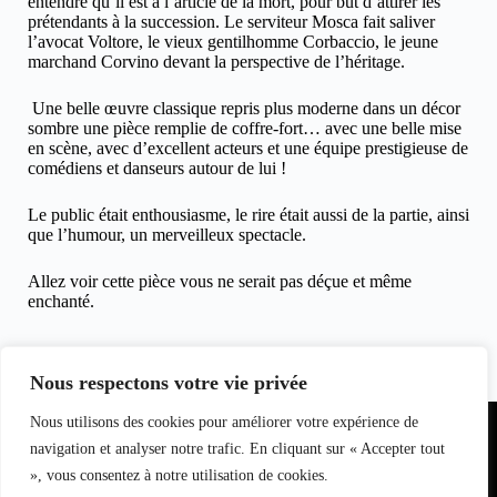
entendre qu’il est à l’article de la mort, pour but d’attirer les
prétendants à la succession. Le serviteur Mosca fait saliver
l’avocat Voltore, le vieux gentilhomme Corbaccio, le jeune
marchand Corvino devant la perspective de l’héritage.
Une belle œuvre classique repris plus moderne dans un décor
sombre une pièce remplie de coffre-fort… avec une belle mise
en scène, avec d’excellent acteurs et une équipe prestigieuse de
comédiens et danseurs autour de lui !
Le public était enthousiasme, le rire était aussi de la partie, ainsi
que l’humour, un merveilleux spectacle.
Allez voir cette pièce vous ne serait pas déçue et même
enchanté.
Hugues Marcouyau, le 27 septembre 2012 pour
clicinfospectacles
Nous respectons votre vie privée
Partenariat
Nous utilisons des cookies pour améliorer votre expérience de
Equipe du
Contact
I
nfo
magazine
navigation et analyser notre trafic. En cliquant sur « Accepter tout
S
pectacle
», vous consentez à notre utilisation de cookies.
s
L
oisirs