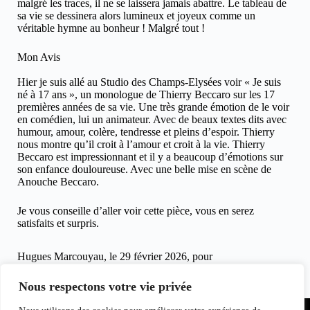
malgré les traces, il ne se laissera jamais abattre. Le tableau de
sa vie se dessinera alors lumineux et joyeux comme un
véritable hymne au bonheur ! Malgré tout !
Mon Avis
Hier je suis allé au Studio des Champs-Elysées voir « Je suis
né à 17 ans », un monologue de Thierry Beccaro sur les 17
premières années de sa vie. Une très grande émotion de le voir
en comédien, lui un animateur. Avec de beaux textes dits avec
humour, amour, colère, tendresse et pleins d’espoir. Thierry
nous montre qu’il croit à l’amour et croit à la vie. Thierry
Beccaro est impressionnant et il y a beaucoup d’émotions sur
son enfance douloureuse. Avec une belle mise en scène de
Anouche Beccaro.
Je vous conseille d’aller voir cette pièce, vous en serez
satisfaits et surpris.
Hugues Marcouyau, le 29 février 2026, pour
clicinfospectacles.fr
Autre Article
Nous respectons votre vie privée